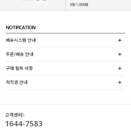
섬세한 레이스 짜임의 크로셰 원단
이라
3등 1,000원
전체적으로 밋밋함 없이 내추럴하면서도
로맨틱하고, 고급스러운 무드가 완성된답니다!
NOTIFICATION
배송시스템 안내
주문/배송 안내
구매 필독 사항
저작권 안내
고객센터
1644-7583