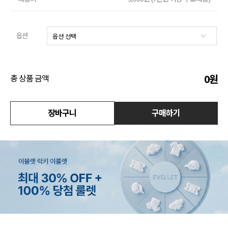
수영복
옵션
아우터
스커트
0
원
총 상품 금액
언더웨어/파자마
코디템
장바구니
구매하기
FIT ZOOM