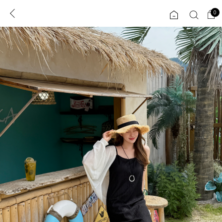
0
0
1초 회원가입
로그인
ENG
TW
콘텐츠
리뷰 & 혜택
플러스핏
회원혜택
입
JP
CATEGORY
COMMUNITY
도착보장⚡
ALL
인플루언서 pick!
익스클루시브
신상 5%
아우터
베스트
티셔츠
MADE
니트