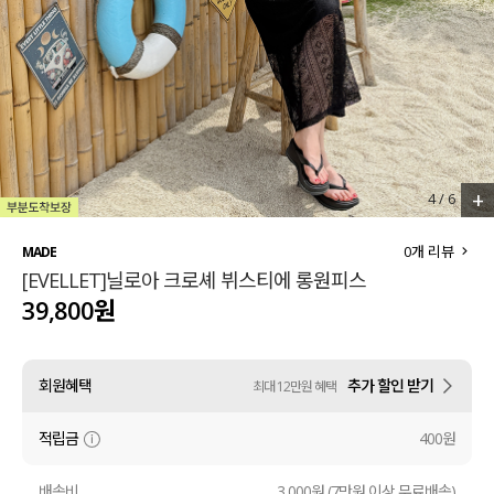
세트할인 ~30%
블라우스
하객룩
원피스
살안타템
팬츠
110사이즈
스커트
+
4
/
6
플러스핏
액티브웨어
0
개 리뷰
MADE
[EVELLET]닐로아 크로셰 뷔스티에 롱원피스
티셔츠
언더웨어
39,800원
팬츠
ACC
회원혜택
추가 할인 받기
최대 12만원 혜택
셔츠
적립금
400원
원피스
니트
배송비
3,000원 (7만원 이상 무료배송)