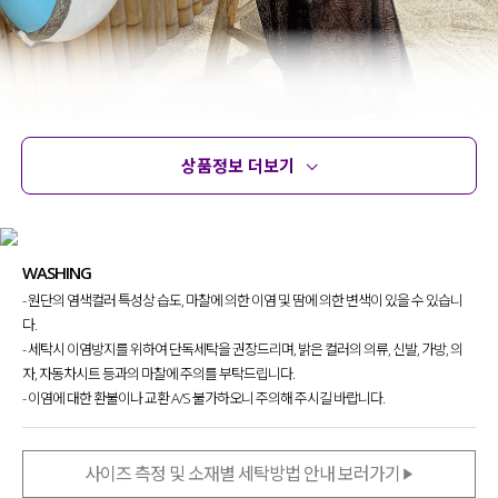
상품정보 더보기
상품정보
사이즈
코디템
문의
리뷰
WASHING
- 원단의 염색컬러 특성상 습도, 마찰에 의한 이염 및 땀에 의한 변색이 있을 수 있습니
다.
휴양지룩부터 데일리룩까지
다양하게 스타일링하기 좋은
- 세탁시 이염방지를 위하여 단독세탁을 권장드리며, 밝은 컬러의 의류, 신발, 가방, 의
크로셰 롱 원피스를 제작
했는데요.
자, 자동차시트 등과의 마찰에 주의를 부탁드립니다.
- 이염에 대한 환불이나 교환 A/S 불가하오니 주의해 주시길 바랍니다.
뷔스티에 디자인으로
다양한 상의들과의 조합으로
활용도 높은 스타일링이 가능하구요.
사이즈 측정 및 소재별 세탁방법 안내 보러가기
여성스러운 실루엣과 편안한 무드를