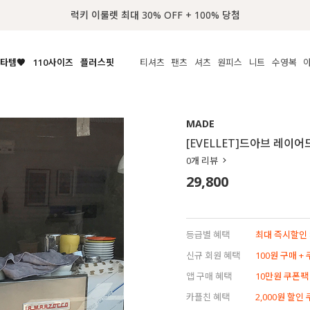
📢 8월 여름휴무
타템🧡
110사이즈
플러스핏
티셔츠
팬츠
셔츠
원피스
니트
수영복
체보기
전체보기
전체보기
전체보기
전체보기
전체보기
전체보기
전체보기
전체보기
전
시/나시
MADE
아우터
티셔츠
쿨팬츠
신상
MADE
MADE
MADE
MADE
라우스/티셔츠
상의
상의
롱티셔츠
일상팬츠
셔츠
신상
썸머 니트
애슬레져
[EVELLET]드아브 레이
름니트
하의
하의
티블라우스
데님
뷔스티에
미니
가디건·집업
스윔웨어
점
0
개 리뷰
스/팬츠
원피스
원피스
맨투맨/후디
코튼
블라우스
미디/롱
니트웨어
ETC
29,800
원피스
액티브웨어
폴라
슬랙스
뷔스티에/레이어드
오버핏 니트
세트
ETC
민소매/나시
숏츠
하객룩
데일리 니트
크롭
트레이닝
페스티벌/바캉스
등급별 혜택
최대 즉시할인 8
반팔
밴딩팬츠
셀프웨딩
신규 회원 혜택
100원 구매 +
긴팔
길이별
앱 구매 혜택
10만원 쿠폰팩
38INCH~
카플친 혜택
2,000원 할인