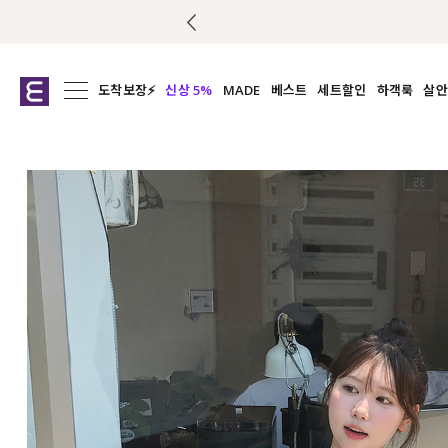
도착보장⚡
신상 5%
MADE
베스트
세트할인
하객룩
살안
전체보기
전체보기
전체보기
전
익스클루시브
코디세트
상의
캡나
아우터
1&1
하의
셔츠/블
티셔츠
여름코디추천
원피스
여
니트
슬랙
블라우스
원피스
팬츠
스커트
액티브웨어
언더웨어
ACC