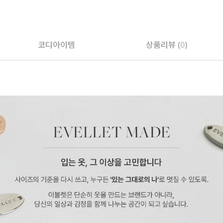
페이코 ID로 페
코디아이템
상품리뷰 (
0
)