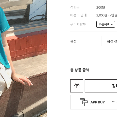
적립금
300원
배송비 안내
3,000원 (7
무이자할부
+
카드혜택
옵션
총 상품 금액
장