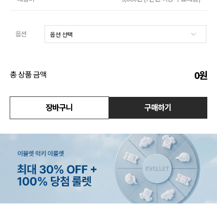
수영복
옵션
아우터
스커트
0
원
총 상품 금액
언더웨어/파자마
코디템
장바구니
구매하기
FIT ZOOM