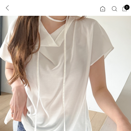
0
0
1초 회원가입
로그인
ENG
TW
콘텐츠
리뷰 & 혜택
플러스핏
회원혜택
입
JP
CATEGORY
COMMUNITY
도착보장⚡
ALL
인플루언서 pick!
익스클루시브
신상 5%
아우터
베스트
티셔츠
MADE
니트