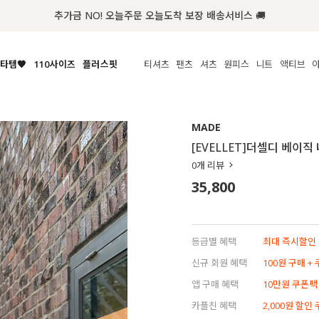
첫구매 한정 인기상품 100원~
타템🧡
110사이즈
플러스핏
티셔츠
팬츠
셔츠
원피스
니트
수영복
체보기
전체보기
전체보기
전체보기
전체보기
전체보기
전체보기
전체보기
전체보기
전
시/나시
MADE
아우터
티셔츠
쿨팬츠
신상
MADE
MADE
MADE
MADE
라우스/티셔츠
상의
상의
롱티셔츠
일상팬츠
셔츠
신상
썸머 니트
애슬레져
[EVELLET]더셀디 베이직
름니트
하의
하의
티블라우스
데님
뷔스티에
미니
가디건·집업
스윔웨어
점
0
개 리뷰
스/팬츠
원피스
원피스
맨투맨/후디
코튼
블라우스
미디/롱
니트웨어
ETC
35,800
원피스
액티브웨어
폴라
슬랙스
뷔스티에/레이어드
오버핏 니트
세트
ETC
민소매/나시
숏츠
하객룩
데일리 니트
크롭
트레이닝
페스티벌/바캉스
등급별 혜택
최대 즉시할인 8
반팔
밴딩팬츠
셀프웨딩
신규 회원 혜택
100원 구매 +
긴팔
길이별
앱 구매 혜택
10만원 쿠폰팩
38INCH~
카플친 혜택
2,000원 할인