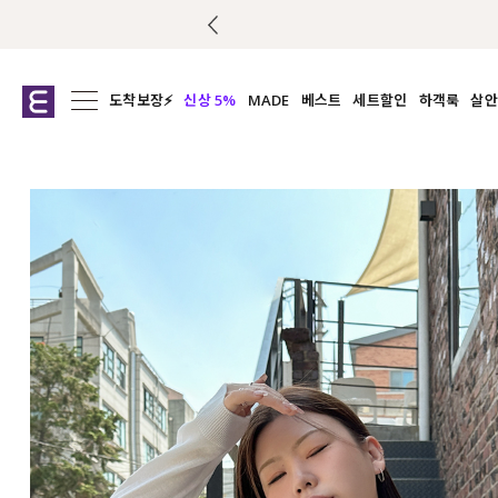
도착보장⚡
신상 5%
MADE
베스트
세트할인
하객룩
살안
전체보기
전체보기
전체보기
전
익스클루시브
코디세트
상의
캡나
아우터
1&1
하의
셔츠/블
티셔츠
여름코디추천
원피스
여
니트
슬랙
블라우스
원피스
팬츠
스커트
액티브웨어
언더웨어
ACC