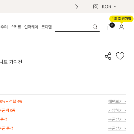
KOR
1초 회원가입
0
아우터
스커트
언더웨어
코디템
체보기
전체보기
전체보기
전체보기
로그인
가디건
롱
보정웨어
MADE
회원가입
자켓
데님
브라
신상
마이페이지
 니트 가디건
퍼/집업
린넨
팬티
벨트
코트
미니/미디
인견
슈즈
패딩
팬츠 스커트
나시/속바지
백
파자마
쥬얼리
ETC
액세서리
% + 적립 4%
혜택보기 >
세트
양말/스타킹
 쿠폰팩 3종
가입하기 >
세트
 증정
쿠폰받기 >
 쿠폰 증정
쿠폰받기 >