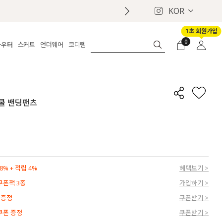
KOR
1초 회원가입
0
아우터
스커트
언더웨어
코디템
체보기
전체보기
전체보기
전체보기
로그인
가디건
롱
보정웨어
MADE
회원가입
자켓
데님
브라
신상
마이페이지
 쿨 밴딩팬츠
퍼/집업
린넨
팬티
벨트
코트
미니/미디
인견
슈즈
패딩
팬츠 스커트
나시/속바지
백
파자마
쥬얼리
ETC
액세서리
% + 적립 4%
혜택보기 >
세트
양말/스타킹
 쿠폰팩 3종
가입하기 >
세트
 증정
쿠폰받기 >
 쿠폰 증정
쿠폰받기 >