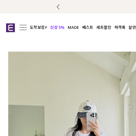
도착보장⚡
신상 5%
MADE
베스트
세트할인
하객룩
살안
전체보기
전체보기
전체보기
전
익스클루시브
코디세트
상의
캡나
아우터
1&1
하의
셔츠/블
티셔츠
여름코디추천
원피스
여
니트
슬랙
블라우스
원피스
팬츠
스커트
액티브웨어
언더웨어
ACC