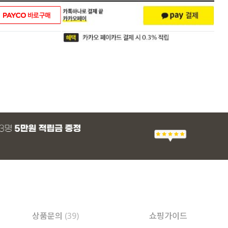
상품문의
(39)
쇼핑가이드