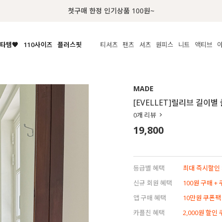
첫구매 한정 인기상품 100원~
타템🧡
110사이즈
플러스핏
티셔츠
팬츠
셔츠
원피스
니트
액티브
체보기
전체보기
전체보기
전체보기
전체보기
전체보기
전체보기
전체보기
전체보기
전
시/나시
MADE
아우터
티셔츠
쿨팬츠
신상
MADE
MADE
MADE
MADE
라우스/티셔츠
상의
상의
롱티셔츠
일상팬츠
셔츠
신상
썸머 니트
애슬레져
[EVELLET]릴리브 길이별
름니트
하의
하의
티블라우스
데님
뷔스티에
미니
가디건·집업
스윔웨어
점
0
개 리뷰
스/팬츠
원피스
원피스
맨투맨/후디
코튼
블라우스
미디/롱
니트웨어
ETC
19,800
원피스
액티브웨어
폴라
슬랙스
뷔스티에/레이어드
오버핏 니트
세트
ETC
민소매/나시
숏츠
하객룩
데일리 니트
크롭
트레이닝
페스티벌/바캉스
등급별 혜택
최대 즉시할인 8
반팔
밴딩팬츠
셀프웨딩
신규 회원 혜택
100원 구매 +
긴팔
길이별
앱 구매 혜택
10만원 쿠폰팩
38INCH~
카플친 혜택
2,000원 할인