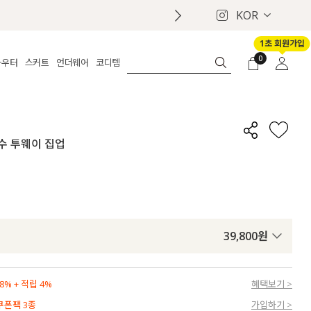
KOR
1초 회원가입
0
아우터
스커트
언더웨어
코디템
체보기
전체보기
전체보기
전체보기
로그인
가디건
롱
보정웨어
MADE
회원가입
자켓
데님
브라
신상
마이페이지
자수 투웨이 집업
퍼/집업
린넨
팬티
벨트
코트
미니/미디
인견
슈즈
패딩
팬츠 스커트
나시/속바지
백
파자마
쥬얼리
ETC
액세서리
39,800
원
세트
양말/스타킹
세트
% + 적립 4%
혜택보기 >
 쿠폰팩 3종
가입하기 >