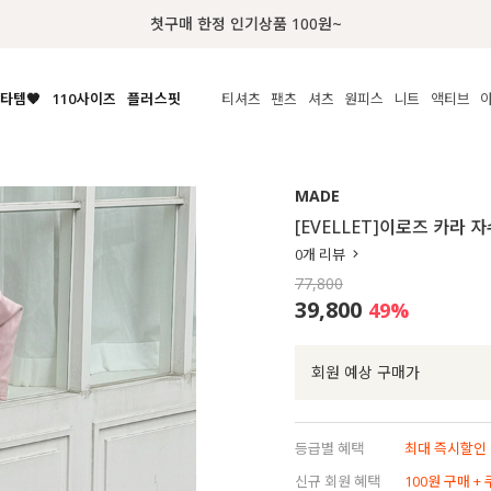
럭키 이룰렛 최대 30% OFF + 100% 당첨
타템🧡
110사이즈
플러스핏
티셔츠
팬츠
셔츠
원피스
니트
액티브
체보기
전체보기
전체보기
전체보기
전체보기
전체보기
전체보기
전체보기
전체보기
전
시/나시
MADE
아우터
티셔츠
쿨팬츠
신상
MADE
MADE
MADE
MADE
라우스/티셔츠
상의
상의
롱티셔츠
일상팬츠
셔츠
신상
썸머 니트
애슬레져
[EVELLET]이로즈 카라 
름니트
하의
하의
티블라우스
데님
뷔스티에
미니
가디건·집업
스윔웨어
점
0
개 리뷰
스/팬츠
원피스
원피스
맨투맨/후디
코튼
블라우스
미디/롱
니트웨어
ETC
77,800
원피스
액티브웨어
폴라
슬랙스
뷔스티에/레이어드
오버핏 니트
세트
39,800
49
%
ETC
민소매/나시
숏츠
하객룩
데일리 니트
크롭
트레이닝
페스티벌/바캉스
회원 예상 구매가
반팔
밴딩팬츠
셀프웨딩
긴팔
길이별
등급별 혜택
최대 즉시할인 8
38INCH~
신규 회원 혜택
100원 구매 +