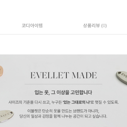
코디아이템
상품리뷰 (
0
)
페이코 ID로 페