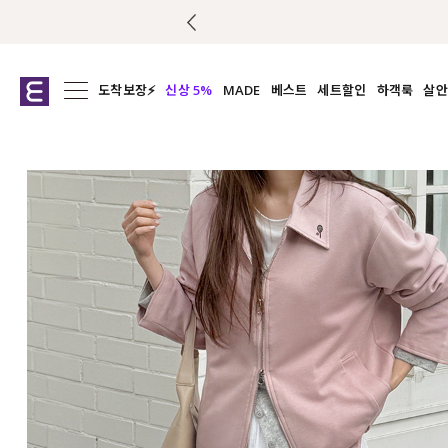
도착보장⚡
신상 5%
MADE
베스트
세트할인
하객룩
살안
전체보기
전체보기
전체보기
전
익스클루시브
코디세트
상의
캡나
아우터
1&1
하의
셔츠/블
티셔츠
여름코디추천
원피스
여
니트
슬랙
블라우스
원피스
팬츠
스커트
액티브웨어
언더웨어
ACC