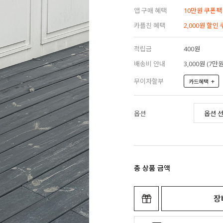
앱 구매 혜택
10만원 쿠폰팩
카플친 혜택
2,000원 할인
적립금
400원
배송비 안내
3,000원 (7
무이자할부
+
카드혜택
옵션
총 상품 금액
장