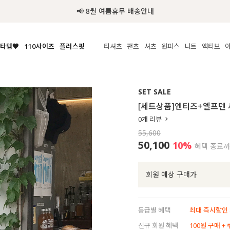
📢 8월 여름휴무 배송안내
타템🧡
110사이즈
플러스핏
티셔츠
팬츠
셔츠
원피스
니트
액티브
체보기
전체보기
전체보기
전체보기
전체보기
전체보기
전체보기
전체보기
전체보기
전
시/나시
MADE
아우터
티셔츠
쿨팬츠
신상
MADE
MADE
MADE
SET SALE
라우스/티셔츠
상의
상의
롱티셔츠
일상팬츠
셔츠
신상
썸머 니트
애슬레져
[세트상품]엔티즈+엘프덴
름니트
하의
하의
티블라우스
데님
뷔스티에
미니
가디건·집업
스윔웨어
점
0
개 리뷰
스/팬츠
원피스
원피스
맨투맨/후디
코튼
블라우스
미디/롱
니트웨어
ETC
55,600
원피스
액티브웨어
폴라
슬랙스
뷔스티에/레이어드
오버핏 니트
세트
50,100
10%
혜택 종료
ETC
민소매/나시
숏츠
하객룩
데일리 니트
크롭
트레이닝
페스티벌/바캉스
회원 예상 구매가
반팔
밴딩팬츠
셀프웨딩
긴팔
길이별
등급별 혜택
최대 즉시할인 8
38INCH~
신규 회원 혜택
100원 구매 +