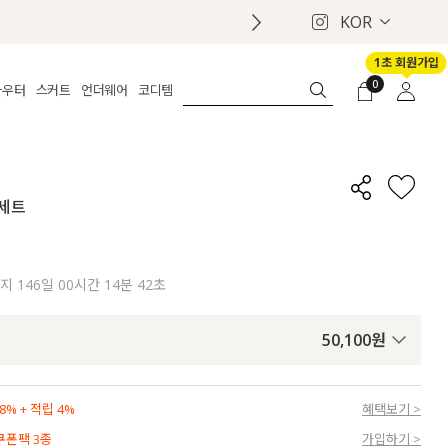
KOR
1초 회원가입
0
아우터
스커트
언더웨어
코디템
체보기
전체보기
전체보기
전체보기
로그인
가디건
롱
보정웨어
MADE
회원가입
자켓
데님
브라
신상
마이페이지
 세트
퍼/집업
린넨
팬티
벨트
코트
미니/미디
인견
슈즈
패딩
팬츠 스커트
나시/속바지
백
까지
146일 00시간 14분 40초
파자마
쥬얼리
ETC
액세서리
50,100
원
세트
양말/스타킹
세트
% + 적립 4%
혜택보기 >
 쿠폰팩 3종
가입하기 >