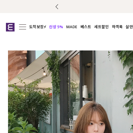
도착보장⚡
신상 5%
MADE
베스트
세트할인
하객룩
살안
전체보기
전체보기
전체보기
전
익스클루시브
코디세트
상의
캡나
아우터
1&1
하의
셔츠/블
티셔츠
여름코디추천
원피스
여
니트
슬랙
블라우스
원피스
팬츠
스커트
액티브웨어
언더웨어
ACC