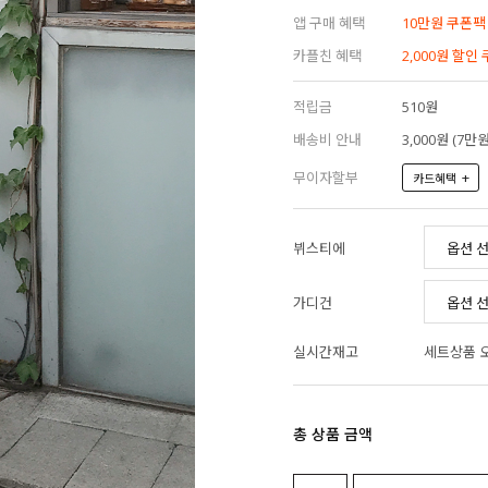
앱 구매 혜택
10만원 쿠폰팩
카플친 혜택
2,000원 할인
적립금
510원
배송비 안내
3,000원 (7
무이자할부
+
카드혜택
뷔스티에
가디건
실시간재고
세트상품 
총 상품 금액