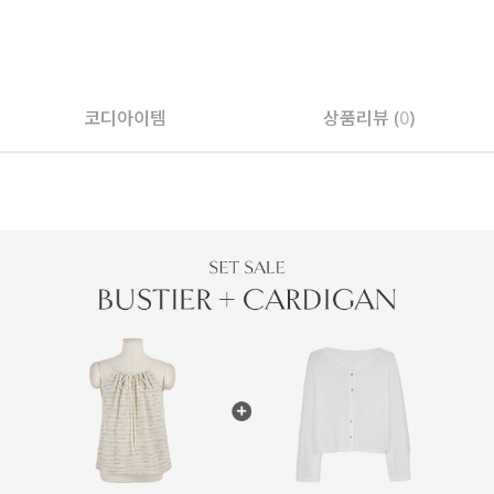
코디아이템
상품리뷰 (
0
)
페이코 ID로 페