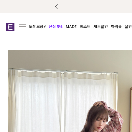
도착보장⚡
신상 5%
MADE
베스트
세트할인
하객룩
살안
전체보기
전체보기
전체보기
전
익스클루시브
코디세트
상의
캡나
아우터
1&1
하의
셔츠/블
티셔츠
여름코디추천
원피스
여
니트
슬랙
블라우스
원피스
팬츠
스커트
액티브웨어
언더웨어
ACC