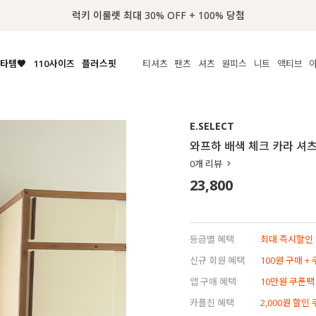
📢 8월 여름휴무 배송안내
타템🧡
110사이즈
플러스핏
티셔츠
팬츠
셔츠
원피스
니트
액티브
체보기
전체보기
전체보기
전체보기
전체보기
전체보기
전체보기
전체보기
전체보기
전
시/나시
MADE
아우터
티셔츠
쿨팬츠
신상
MADE
MADE
MADE
E.SELECT
라우스/티셔츠
상의
상의
롱티셔츠
일상팬츠
셔츠
신상
썸머 니트
애슬레져
와프하 배색 체크 카라 셔
름니트
하의
하의
티블라우스
데님
뷔스티에
미니
가디건·집업
스윔웨어
점
0
개 리뷰
스/팬츠
원피스
원피스
맨투맨/후디
코튼
블라우스
미디/롱
니트웨어
ETC
23,800
원피스
액티브웨어
폴라
슬랙스
뷔스티에/레이어드
오버핏 니트
세트
ETC
민소매/나시
숏츠
하객룩
데일리 니트
크롭
트레이닝
페스티벌/바캉스
등급별 혜택
최대 즉시할인 8
반팔
밴딩팬츠
셀프웨딩
신규 회원 혜택
100원 구매 +
긴팔
길이별
앱 구매 혜택
10만원 쿠폰팩
38INCH~
카플친 혜택
2,000원 할인