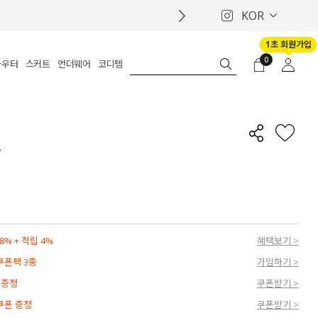
KOR
1초 회원가입
0
아우터
스커트
언더웨어
코디템
체보기
전체보기
전체보기
전체보기
로그인
가디건
롱
보정웨어
MADE
회원가입
자켓
데님
브라
신상
마이페이지
츠
퍼/집업
린넨
팬티
벨트
코트
미니/미디
인견
슈즈
패딩
팬츠 스커트
나시/속바지
백
파자마
쥬얼리
ETC
액세서리
% + 적립 4%
혜택보기 >
세트
양말/스타킹
 쿠폰팩 3종
가입하기 >
세트
 증정
쿠폰받기 >
 쿠폰 증정
쿠폰받기 >