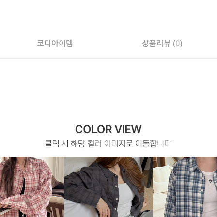
페이코 ID로 페
코디아이템
상품리뷰 (
0
)