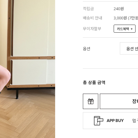
적립금
240원
배송비 안내
3,000원 (7
무이자할부
+
카드혜택
옵션
총 상품 금액
장