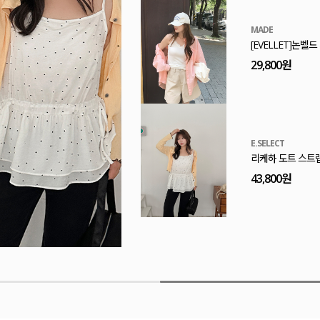
MADE
[EVELLET]논벨
29,800원
E.SELECT
리케하 도트 스트
43,800원