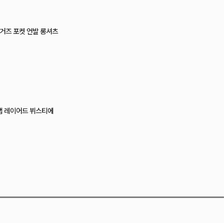
드 거즈 포켓 언발 롱셔츠
랩 레이어드 뷔스티에