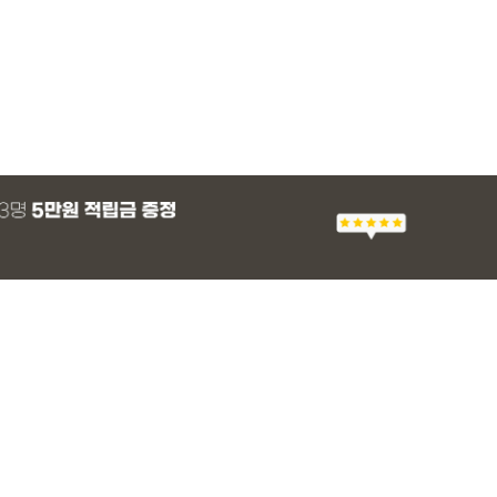
MADE
E.SELECT
E.SELECT
MADE
MADE
E.SELECT
MADE
EXCLUSIVE
 군살 보정 와이
츠
 쿨 밴딩팬츠
팬츠 레깅스
[EVELLET]스티아 나일론 핀턱 스트링 커
티로하 시스루 버튼 티셔츠
텔로파 리오셀 랩 블라우스
[EVELLET]릴리브 길이별 쿨 밴딩팬츠
[EVELLET]세히렌
유론프 나일론 랩 
[EVELLET]로디므
일상팬츠 Vol.28
브드 밴딩팬츠
슬랙스
36,800원
29,800원
37,800원
19,800원
28%
49,800원
16,800원
43,800원
26,900
(30~40)
(66~100)
(66~99)
(28~42)
(66~110)
(77~100)
(66~110)
(30~37)