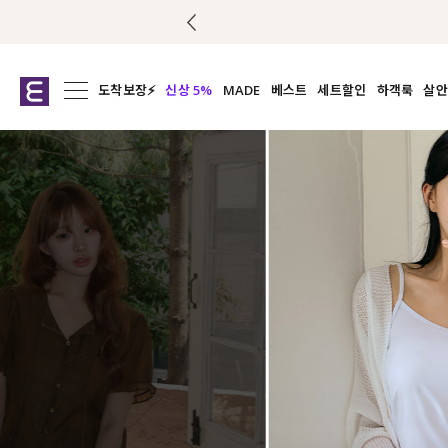
도착보장⚡
신상 5%
MADE
베스트
세트할인
하객룩
살안
전체보기
전체보기
전체보기
전
익스클루시브
코디세트
상의
캡나
아우터
1&1
하의
셔츠/블
티셔츠
여름코디추천
원피스
여
니트
슬랙
블라우스
원피스
팬츠
스커트
액티브웨어
언더웨어
ACC