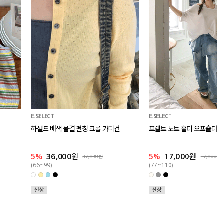
E.SELECT
E.SELECT
하셀드 배색 물결 펀칭 크롭 가디건
프렐트 도트 홀터 오프숄더
5%
36,000원
5%
17,000원
37,800원
17,80
(66~99)
(77~110)