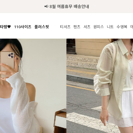
추가금 NO! 오늘주문 오늘도착 보장 배송서비스 🚚
타템🧡
110사이즈
플러스핏
티셔츠
팬츠
셔츠
원피스
니트
액티브
체보기
전체보기
전체보기
전체보기
전체보기
전체보기
전체보기
전체보기
전체보기
전
시/나시
MADE
아우터
티셔츠
쿨팬츠
신상
MADE
MADE
MADE
라우스/티셔츠
상의
상의
롱티셔츠
일상팬츠
셔츠
신상
썸머 니트
애슬레져
름니트
하의
하의
티블라우스
데님
뷔스티에
미니
가디건·집업
스윔웨어
점
스/팬츠
원피스
원피스
맨투맨/후디
코튼
블라우스
미디/롱
니트웨어
ETC
원피스
액티브웨어
폴라
슬랙스
뷔스티에/레이어드
오버핏 니트
세트
ETC
민소매/나시
숏츠
하객룩
데일리 니트
크롭
트레이닝
페스티벌/바캉스
반팔
밴딩팬츠
셀프웨딩
긴팔
길이별
38INCH~