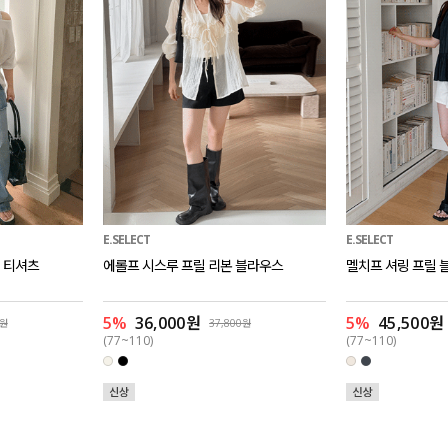
E.SELECT
E.SELECT
 티셔츠
에롤프 시스루 프릴 리본 블라우스
멜치프 셔링 프릴 
5%
36,000원
5%
45,500원
0원
37,800원
(77~110)
(77~110)