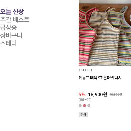
오늘 신상
주간 베스트
급상승
장바구니
스테디
E.SELECT
케뮤프 배색 ST 홀터넥 나시
5%
18,900원
19,800원
(66~99)