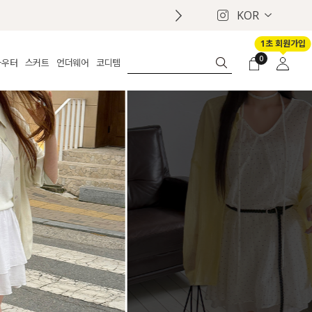
KOR
1초 회원가입
0
아우터
스커트
언더웨어
코디템
체보기
전체보기
전체보기
전체보기
로그인
가디건
롱
보정웨어
MADE
회원가입
자켓
데님
브라
신상
마이페이지
퍼/집업
린넨
팬티
벨트
코트
미니/미디
인견
슈즈
패딩
팬츠 스커트
나시/속바지
백
파자마
쥬얼리
ETC
액세서리
세트
양말/스타킹
세트