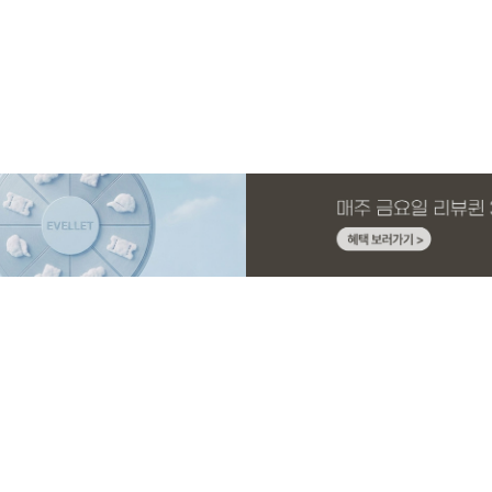
MADE
E.SELECT
MADE
MADE
MADE
E.SELECT
MADE
MADE
니트 가
1 세트
스판 끈
슬랙스
[EVELLET]커버핏 쿨메쉬 군살 보정 4.5부
로텔프 길이별 나일론 라인 스트링 밴딩팬
[EVELLET]오브아 코튼 베이직 티셔츠
[EVELLET]로인느 래터링 래쉬가드
[EVELLET]커버미 쿨메쉬
클로티 시스루 ST 거즈 셔
[EVELLET]릴리브 길이별
[EVELLET]듀모아 워터 
밴딩팬츠
츠
드 밴딩팬츠
26,800원
22,800원
15%
37,800원
14,800원
32,800원
22,800원
19,800원
49,800원
17,400원
(28~38)
(28~38)
(66~110)
(66~110)
(28~38)
(77~110)
(28~42)
(29~40)