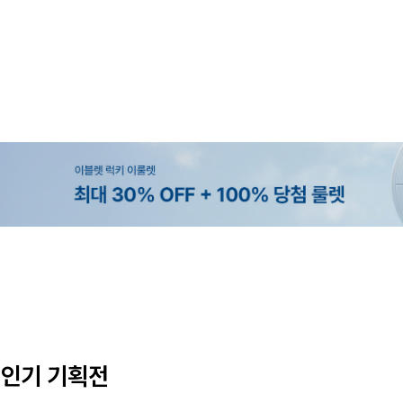
MADE
SET SALE
MADE
EXCLUSIVE
[EVELLET]오브인 길이별 시스루 
[세트상품]가성비 반팔 티셔츠 1+
[EVELLET]로니헬 길이별 레이온
[EVELLET]오베루 쿨강연 스판 
디건
나시
10%
10%
20%
34,800원
29,800원
28,500원
9,900원
12,400원
33,100원
31,600원
인기 기획전
(66~110)
(66~110)
(28~38)