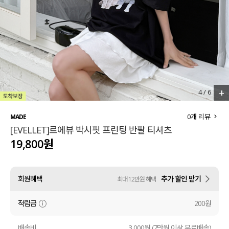
세트할인 ~30%
블라우스
하객룩
원피스
살안타템
팬츠
110사이즈
스커트
+
4
/
6
플러스핏
액티브웨어
0
개 리뷰
MADE
[EVELLET]르에뷰 박시핏 프린팅 반팔 티셔츠
티셔츠
언더웨어
19,800원
팬츠
ACC
회원혜택
추가 할인 받기
최대 12만원 혜택
셔츠
적립금
200원
원피스
니트
배송비
3,000원 (7만원 이상 무료배송)