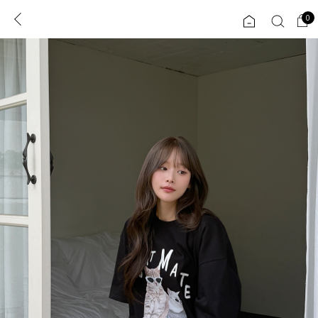
0
0
1초 회원가입
로그인
ENG
TW
콘텐츠
리뷰 & 혜택
플러스핏
회원혜택
입
JP
CATEGORY
COMMUNITY
도착보장⚡
ALL
인플루언서 pick!
익스클루시브
신상 5%
아우터
베스트
티셔츠
MADE
니트