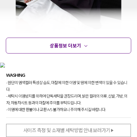
상품정보 더보기
상품정보
사이즈
코디템
문의
리뷰
WASHING
- 원단의 염색컬러 특성상 습도, 마찰에 의한 이염 및 땀에 의한 변색이 있을 수 있습니
티셔츠 한 장을 걸치더라도
확실한 포인트로
다.
스타일링의 완성도를 높이고
싶을 때
- 세탁시 이염방지를 위하여 단독세탁을 권장드리며, 밝은 컬러의 의류, 신발, 가방, 의
찾게 될 티셔츠를 제작했는데요.
자, 자동차시트 등과의 마찰에 주의를 부탁드립니다.
체형에 구애 없이 누구나
- 이염에 대한 환불이나 교환 A/S 불가하오니 주의해 주시길 바랍니다.
편안하게 입을 수 있어
데일리로 찾게 될
매력적인 티셔츠
를 소개할게요.
사이즈 측정 및 소재별 세탁방법 안내 보러가기