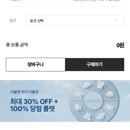
수영복
옵션
아우터
스커트
0
원
총 상품 금액
언더웨어/파자마
코디템
장바구니
구매하기
FIT ZOOM