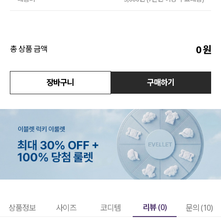
수영복
아우터
0
원
총 상품 금액
스커트
장바구니
구매하기
언더웨어/파자마
코디템
FIT ZOOM
리뷰 (
0
)
상품정보
사이즈
코디템
문의 (10)