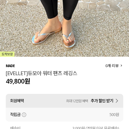
세트할인 ~30%
블라우스
하객룩
원피스
살안타템
팬츠
110사이즈
스커트
플러스핏
액티브웨어
0
개 리뷰
MADE
[EVELLET]듀모아 워터 팬츠 레깅스
티셔츠
언더웨어
49,800원
팬츠
ACC
회원혜택
추가 할인 받기
최대 12만원 혜택
셔츠
적립금
500원
원피스
니트
배송비
3,000원 (7만원 이상 무료배송)