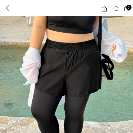
0
0
1초 회원가입
로그인
ENG
TW
콘텐츠
리뷰 & 혜택
플러스핏
회원혜택
입
JP
CATEGORY
COMMUNITY
도착보장⚡
ALL
인플루언서 pick!
익스클루시브
신상 5%
아우터
베스트
티셔츠
MADE
니트