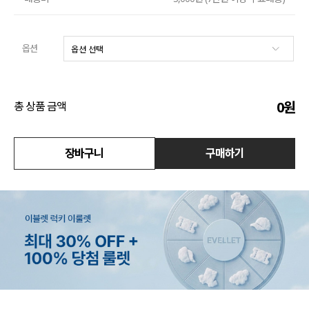
수영복
옵션
아우터
스커트
0
원
총 상품 금액
언더웨어/파자마
코디템
장바구니
구매하기
FIT ZOOM