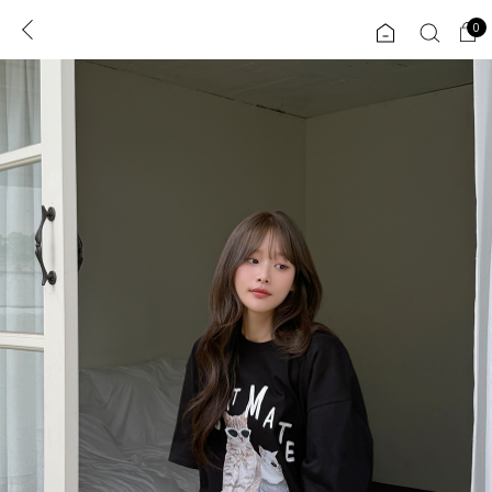
0
0
1초 회원가입
로그인
ENG
TW
콘텐츠
리뷰 & 혜택
플러스핏
회원혜택
입
JP
CATEGORY
COMMUNITY
도착보장⚡
ALL
인플루언서 pick!
익스클루시브
신상 5%
아우터
베스트
티셔츠
MADE
니트