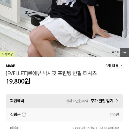
세트할인 ~30%
블라우스
하객룩
원피스
살안타템
팬츠
110사이즈
스커트
+
5
/
6
플러스핏
액티브웨어
0
개 리뷰
MADE
[EVELLET]르에뷰 박시핏 프린팅 반팔 티셔츠
티셔츠
언더웨어
19,800원
팬츠
ACC
회원혜택
추가 할인 받기
최대 12만원 혜택
셔츠
적립금
200원
원피스
니트
배송비
3,000원 (7만원 이상 무료배송)