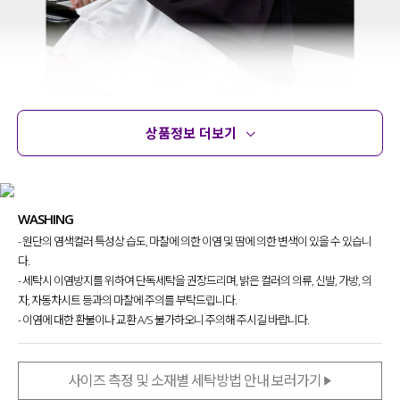
상품정보 더보기
상품정보
사이즈
코디템
문의
리뷰
WASHING
- 원단의 염색컬러 특성상 습도, 마찰에 의한 이염 및 땀에 의한 변색이 있을 수 있습니
티셔츠 한 장을 걸치더라도
확실한 포인트로
다.
스타일링의 완성도를 높이고
싶을 때
- 세탁시 이염방지를 위하여 단독세탁을 권장드리며, 밝은 컬러의 의류, 신발, 가방, 의
찾게 될 티셔츠를 제작했는데요.
자, 자동차시트 등과의 마찰에 주의를 부탁드립니다.
체형에 구애 없이 누구나
- 이염에 대한 환불이나 교환 A/S 불가하오니 주의해 주시길 바랍니다.
편안하게 입을 수 있어
데일리로 찾게 될
매력적인 티셔츠
를 소개할게요.
사이즈 측정 및 소재별 세탁방법 안내 보러가기