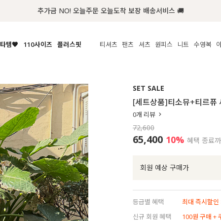
추가금 NO! 오늘주문 오늘도착 보장 배송서비스 🚚
타템🧡
110사이즈
플러스핏
티셔츠
팬츠
셔츠
원피스
니트
액티브
체보기
전체보기
전체보기
전체보기
전체보기
전체보기
전체보기
전체보기
전체보기
전
시/나시
MADE
아우터
티셔츠
쿨팬츠
신상
MADE
MADE
MADE
SET SALE
라우스/티셔츠
상의
상의
롱티셔츠
일상팬츠
셔츠
신상
썸머 니트
애슬레져
[세트상품]티소뮤+티르퓨
름니트
하의
하의
티블라우스
데님
뷔스티에
미니
가디건·집업
스윔웨어
점
0
개 리뷰
스/팬츠
원피스
원피스
맨투맨/후디
코튼
블라우스
미디/롱
니트웨어
ETC
72,600
원피스
액티브웨어
폴라
슬랙스
뷔스티에/레이어드
오버핏 니트
세트
65,400
10%
혜택 종료
ETC
민소매/나시
숏츠
하객룩
데일리 니트
크롭
트레이닝
페스티벌/바캉스
회원 예상 구매가
반팔
밴딩팬츠
셀프웨딩
긴팔
길이별
등급별 혜택
최대 즉시할인 8
38INCH~
신규 회원 혜택
100원 구매 +