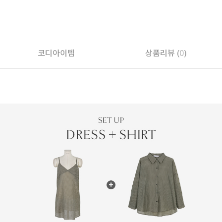
코디아이템
상품리뷰 (
0
)
페이코 ID로 페