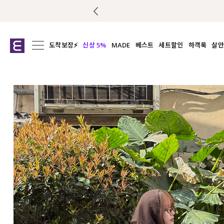
도착보장⚡
신상 5%
MADE
베스트
세트할인
하객룩
살안
전체보기
전체보기
전체보기
전
익스클루시브
코디세트
상의
캡나
아우터
1&1
하의
셔츠/블
티셔츠
여름코디추천
원피스
여
니트
슬랙
블라우스
원피스
팬츠
스커트
액티브웨어
언더웨어
ACC