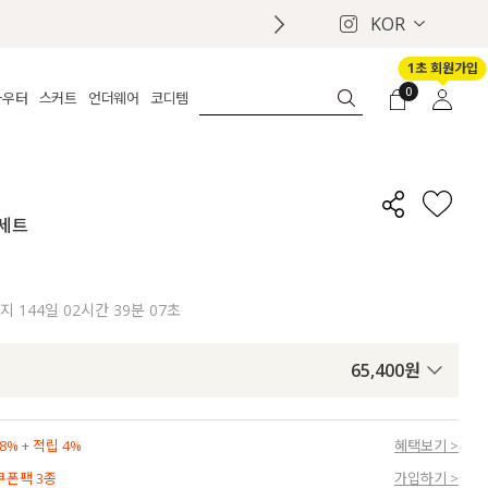
KOR
1초 회원가입
0
아우터
스커트
언더웨어
코디템
체보기
전체보기
전체보기
전체보기
로그인
가디건
롱
보정웨어
MADE
회원가입
자켓
데님
브라
신상
마이페이지
 세트
퍼/집업
린넨
팬티
벨트
코트
미니/미디
인견
슈즈
패딩
팬츠 스커트
나시/속바지
백
까지
144일 02시간 39분 06초
파자마
쥬얼리
ETC
액세서리
65,400
원
세트
양말/스타킹
세트
% + 적립 4%
혜택보기 >
 쿠폰팩 3종
가입하기 >