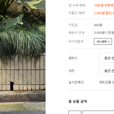
앱 구매 혜택
10만원 쿠폰팩
카플친 혜택
2,000원 할인
적립금
660원
배송비 안내
3,000원 (7
무이자할부
+
카드혜택
원피스
셔츠
실시간재고
세트상품 
총 상품 금액