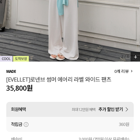
세트할인 ~30%
블라우스
하객룩
원피스
살안타템
팬츠
110사이즈
스커트
+
3
/
6
플러스핏
액티브웨어
0
개 리뷰
MADE
[EVELLET]로넨브 썸머 에어리 라벨 와이드 팬츠
티셔츠
언더웨어
35,800원
팬츠
ACC
회원혜택
추가 할인 받기
최대 12만원 혜택
셔츠
적립금
360원
원피스
니트
배송비
3,000원 (7만원 이상 무료배송)