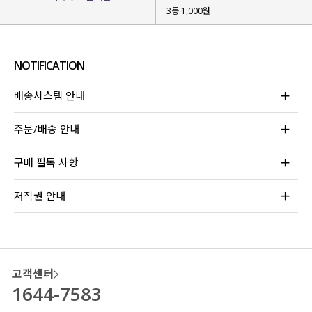
3등 1,000원
베이직한 기본 템을 입더라도
은은한 포인트 하나쯤 있어 조금은 특별
했으면
할 때 찾게 될 아이템을 제작했어요.
NOTIFICATION
소재감부터 과하지 않은 포인트가
매력적인 팬츠를 소개
할게요!
배송시스템 안내
주문/배송 안내
구매 필독 사항
저작권 안내
고객센터
1644-7583