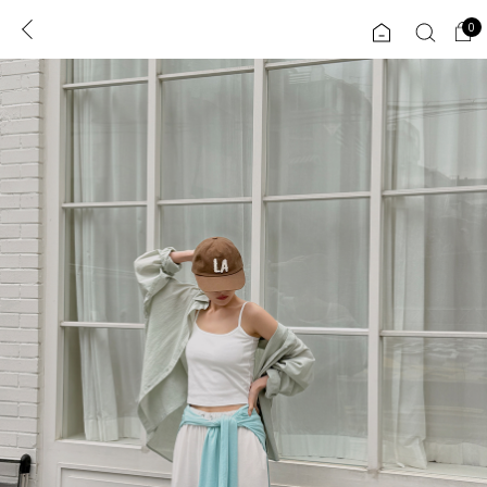
0
0
1초 회원가입
로그인
ENG
TW
콘텐츠
리뷰 & 혜택
플러스핏
회원혜택
입
JP
CATEGORY
COMMUNITY
도착보장⚡
ALL
인플루언서 pick!
익스클루시브
신상 5%
아우터
베스트
티셔츠
MADE
니트