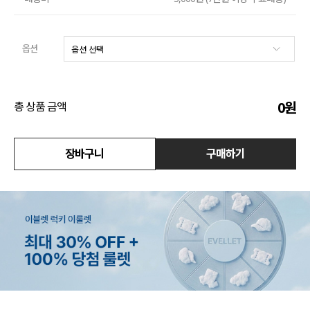
액티브
옵션
아우터
스커트
0
원
총 상품 금액
언더웨어/파자마
코디템
장바구니
구매하기
FIT ZOOM