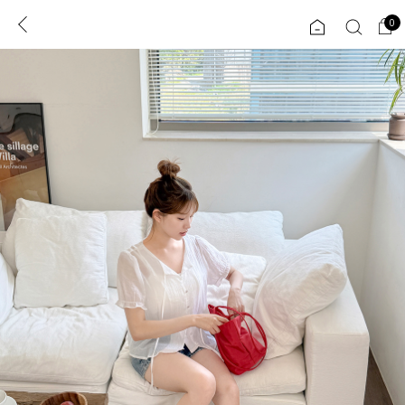
0
0
1초 회원가입
로그인
ENG
TW
콘텐츠
리뷰 & 혜택
플러스핏
회원혜택
입
JP
CATEGORY
COMMUNITY
도착보장⚡
ALL
인플루언서 pick!
익스클루시브
신상 5%
아우터
베스트
티셔츠
MADE
니트