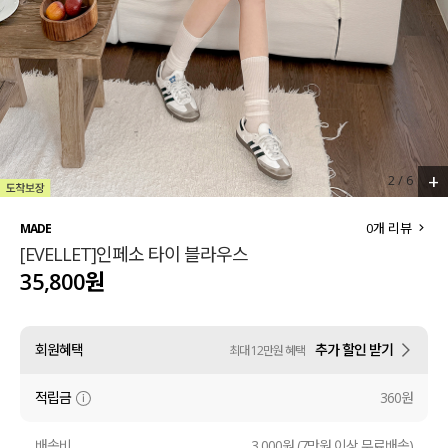
세트할인 ~30%
블라우스
하객룩
원피스
살안타템
팬츠
110사이즈
스커트
+
2
/
6
플러스핏
액티브웨어
0
개 리뷰
MADE
[EVELLET]인페소 타이 블라우스
티셔츠
언더웨어
35,800원
팬츠
ACC
회원혜택
추가 할인 받기
최대 12만원 혜택
셔츠
적립금
360원
원피스
니트
배송비
3,000원 (7만원 이상 무료배송)