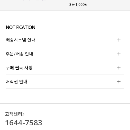
3등 1,000원
NOTIFICATION
배송시스템 안내
주문/배송 안내
구매 필독 사항
저작권 안내
▶ 타이 디테일로 다양한 스타일링
넥라인에 더해진 타이 디테일로
다양한 무드를 연출할 수 있는데요.
타이를 풀어 내추럴한 무드로,
고객센터
타이를 묶어 러블리한 무드 등
1644-7583
원하는 무드에 맞게, 취향에 맞게