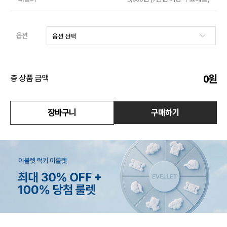
수영복
옵션
아우터
스커트
0
원
총 상품 금액
언더웨어/파자마
코디템
장바구니
구매하기
FIT ZOOM