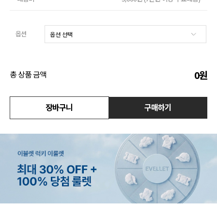
액티브
옵션
아우터
스커트
0
원
총 상품 금액
언더웨어/파자마
코디템
장바구니
구매하기
FIT ZOOM