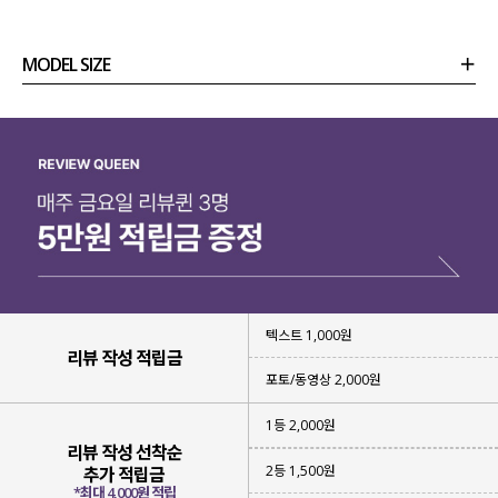
MODEL SIZE
상품정보
사이즈
코디템
리뷰 (
0
)
문의
텍스트 1,000원
리뷰 작성 적립금
포토/동영상 2,000원
1등 2,000원
강한 햇빛이 싫고
#살안타템
리뷰 작성 선착순
노출이 부담스럽고
#커버업
2등 1,500원
추가 적립금
에어컨 바람이 차갑고
#냉방병차단템
*최대 4,000원 적립