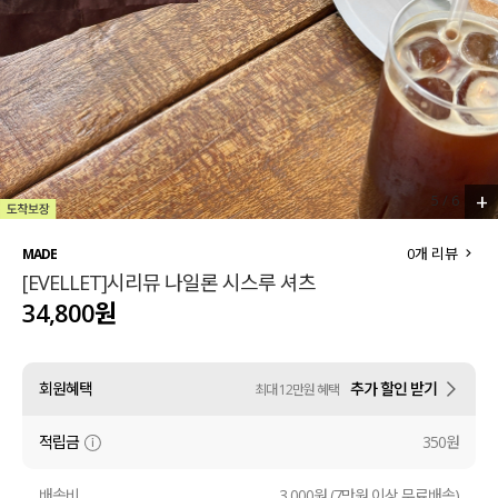
세트할인 ~30%
블라우스
하객룩
원피스
살안타템
팬츠
110사이즈
스커트
+
5
/
6
플러스핏
액티브웨어
0
개 리뷰
MADE
[EVELLET]시리뮤 나일론 시스루 셔츠
티셔츠
언더웨어
34,800원
팬츠
ACC
회원혜택
추가 할인 받기
최대 12만원 혜택
셔츠
적립금
350원
원피스
니트
배송비
3,000원 (7만원 이상 무료배송)