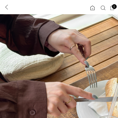
0
0
1초 회원가입
로그인
ENG
TW
콘텐츠
리뷰 & 혜택
플러스핏
회원혜택
입
JP
CATEGORY
COMMUNITY
도착보장⚡
ALL
인플루언서 pick!
익스클루시브
신상 5%
아우터
베스트
티셔츠
MADE
니트