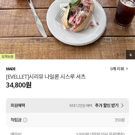
세트할인 ~30%
블라우스
하객룩
원피스
살안타템
팬츠
110사이즈
스커트
+
6
/
6
플러스핏
액티브웨어
0
개 리뷰
MADE
[EVELLET]시리뮤 나일론 시스루 셔츠
티셔츠
언더웨어
34,800원
팬츠
ACC
회원혜택
추가 할인 받기
최대 12만원 혜택
셔츠
적립금
350원
원피스
니트
배송비
3,000원 (7만원 이상 무료배송)