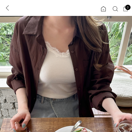
0
0
1초 회원가입
로그인
ENG
TW
콘텐츠
리뷰 & 혜택
플러스핏
회원혜택
입
JP
CATEGORY
COMMUNITY
도착보장⚡
ALL
인플루언서 pick!
익스클루시브
신상 5%
아우터
베스트
티셔츠
MADE
니트