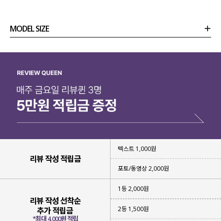
MODEL SIZE
상품정보
사이즈
코디템
리뷰 (
0
)
문의
텍스트 1,000원
리뷰 작성 적립금
포토/동영상 2,000원
1등 2,000원
강한 햇빛이 싫고
#살안타템
리뷰 작성 선착순
노출이 부담스럽고
#커버업
2등 1,500원
추가 적립금
에어컨 바람이 차갑고
#냉방병차단템
*최대 4,000원 적립