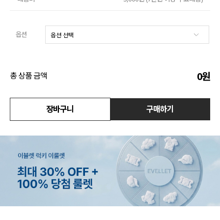
수영복
옵션
아우터
스커트
0
원
총 상품 금액
언더웨어/파자마
코디템
장바구니
구매하기
FIT ZOOM