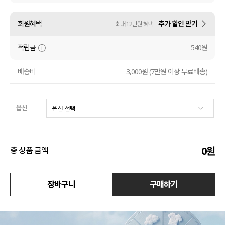
액티브
회원혜택
추가 할인 받기
최대 12만원 혜택
아우터
적립금
540원
스커트
배송비
3,000원 (7만원 이상 무료배송)
언더웨어/파자마
옵션
코디템
FIT ZOOM
0
원
총 상품 금액
장바구니
구매하기