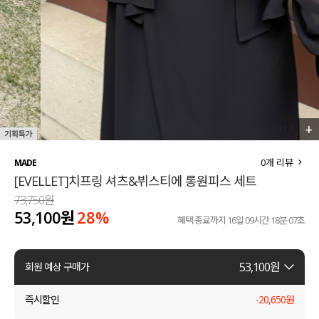
세트할인 ~30%
블라우스
하객룩
원피스
살안타템
팬츠
110사이즈
스커트
+
4
/
6
플러스핏
액티브웨어
0
개 리뷰
MADE
[EVELLET]치프링 셔츠&뷔스티에 롱원피스 세트
티셔츠
언더웨어
73,750원
53,100원
28
%
팬츠
ACC
혜택 종료까지
16일 09시간 18분 06초
셔츠
53,100
원
회원 예상 구매가
원피스
즉시할인
-
20,650
원
니트