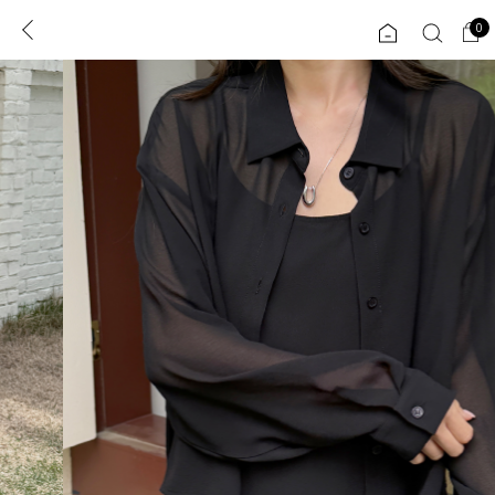
0
0
1초 회원가입
로그인
ENG
TW
콘텐츠
리뷰 & 혜택
플러스핏
회원혜택
입
JP
CATEGORY
COMMUNITY
도착보장⚡
ALL
인플루언서 pick!
익스클루시브
신상 5%
아우터
베스트
티셔츠
MADE
니트