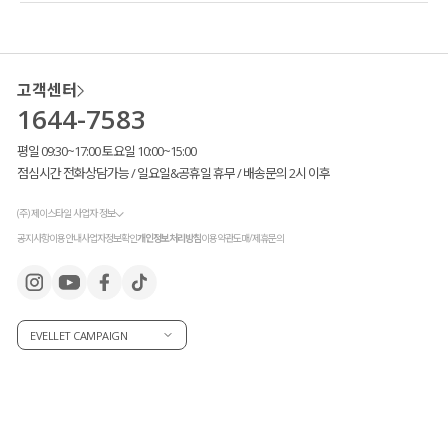
세트 착용은 물론 각각 단품으로도
다양하게 활용 할 수 있도록 디자인해 주었구요.
단정함과 페미닌함을 동시에 담아준
고객센터
세트 아이템을 소개할게요!
1644-7583
평일 09:30~17:00 토요일 10:00~15:00
점심시간 전화상담가능 / 일요일&공휴일 휴무 / 배송문의 2시 이후
(주) 제이스타일 사업자 정보
공지사항
이용안내
사업자정보확인
개인정보처리방침
이용약관
도매/제휴문의
EVELLET CAMPAIGN