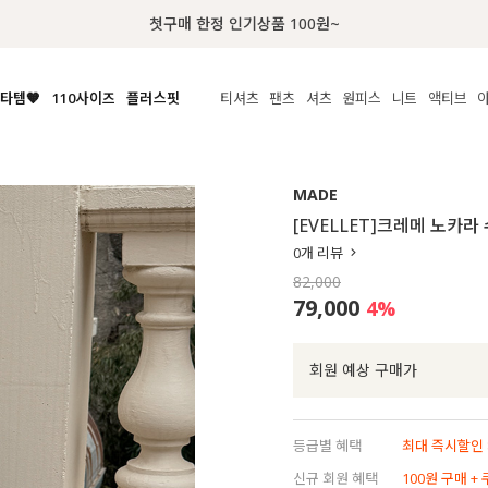
럭키 이룰렛 최대 30% OFF + 100% 당첨
타템🧡
110사이즈
플러스핏
티셔츠
팬츠
셔츠
원피스
니트
액티브
체보기
전체보기
전체보기
전체보기
전체보기
전체보기
전체보기
전체보기
전체보기
전
시/나시
MADE
아우터
티셔츠
쿨팬츠
신상
MADE
MADE
MADE
MADE
라우스/티셔츠
상의
상의
롱티셔츠
일상팬츠
셔츠
신상
썸머 니트
애슬레져
[EVELLET]크레메 노카
름니트
하의
하의
티블라우스
데님
뷔스티에
미니
가디건·집업
스윔웨어
점
0
개 리뷰
스/팬츠
원피스
원피스
맨투맨/후디
코튼
블라우스
미디/롱
니트웨어
ETC
82,000
원피스
액티브웨어
폴라
슬랙스
뷔스티에/레이어드
오버핏 니트
세트
79,000
4
%
ETC
민소매/나시
숏츠
하객룩
데일리 니트
크롭
트레이닝
페스티벌/바캉스
회원 예상 구매가
반팔
밴딩팬츠
셀프웨딩
긴팔
길이별
등급별 혜택
최대 즉시할인 8
38INCH~
신규 회원 혜택
100원 구매 +