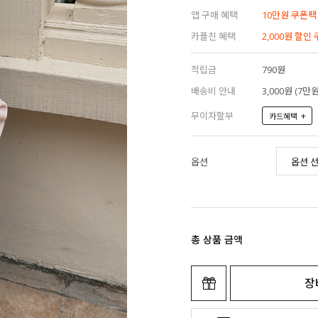
앱 구매 혜택
10만원 쿠폰팩
카플친 혜택
2,000원 할인
적립금
790원
배송비 안내
3,000원 (7
무이자할부
+
카드혜택
옵션
총 상품 금액
장