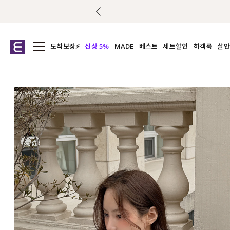
도착보장⚡
신상 5%
MADE
베스트
세트할인
하객룩
살안
전체보기
전체보기
전체보기
전
익스클루시브
코디세트
상의
캡나
아우터
1&1
하의
셔츠/블
티셔츠
여름코디추천
원피스
여
니트
슬랙
블라우스
원피스
팬츠
스커트
액티브웨어
언더웨어
ACC