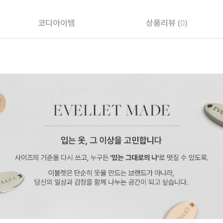
코디아이템
상품리뷰 (
0
)
페이코 ID로 페