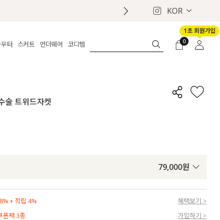
KOR
1초 회원가입
0
아우터
스커트
언더웨어
코디템
체보기
전체보기
전체보기
전체보기
로그인
가디건
롱
보정웨어
MADE
회원가입
자켓
데님
브라
신상
마이페이지
라 수술 트위드자켓
퍼/집업
린넨
팬티
벨트
코트
미니/미디
인견
슈즈
패딩
팬츠 스커트
나시/속바지
백
파자마
쥬얼리
ETC
액세서리
79,000
원
세트
양말/스타킹
세트
% + 적립 4%
혜택보기 >
 쿠폰팩 3종
가입하기 >