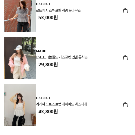
E.SELECT
로트케 시스루 프릴 셔링 블라우스
53,000원
MADE
[EVELLET]논벨드 거즈 포켓 언발 롱셔츠
29,800원
E.SELECT
리케하 도트 스트랩 레이어드 뷔스티에
43,800원