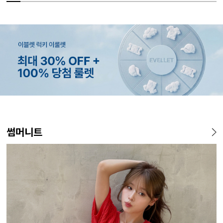
MADE
MADE
MADE
EXCLUSIVE
MADE
E.SELECT
MADE
EXCLUSIVE
MADE
E.SELECT
MADE
MADE
썸머니트
[EVELLET]오브인 길이별 시
[CURVE]루이체 쿨 스판 리오
[EVELLET]로디므 골지 레이
[EVELLET]오베루 쿨강연 스
[EVELLET]커버핏 쿨메쉬 군
케뮤프 배색 ST 홀터넥 나시
[EVELLET]로니헬 길이별 레
일상팬츠 Vol.28 테인드 히든
[EVELL
에롤프 시
[EVELL
[EVELL
스루 니트 가디건
셀 와이드 부츠컷 데님팬츠
스 나시
판 슬랙스
살 보정 4.5부 밴딩팬츠
이온스판 끈 나시
밴딩 쿨스판 슬랙스
살 보정 
우스
밴딩팬츠
밴딩팬츠
10%
59,000원
16,800원
34,800원
29,800원
5%
20%
26,800원
43,800원
18,900원
9,900원
5%
32,800
19,800
19,800
36,
33,100원
19,800원
12,400원
(66~110)
(30~38)
(66~110)
(28~38)
(28~38)
(66~99)
(66~110)
(30~37)
(28~38)
(77~110)
(28~42)
(28~42)