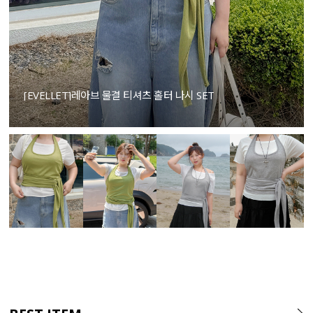
[EVELLET]레아브 물결 티셔츠 홀터 나시 SET