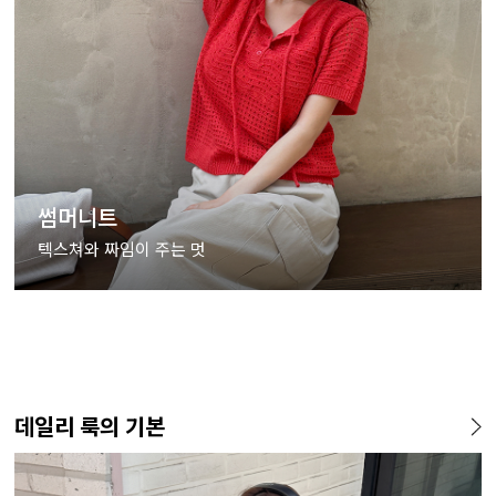
썸머니트
텍스쳐와 짜임이 주는 멋
데일리 룩의 기본