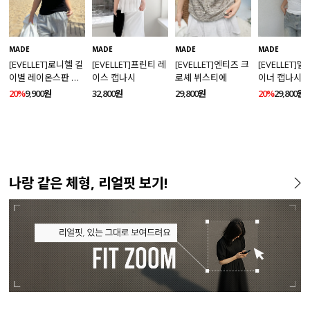
MADE
MADE
MADE
MADE
[EVELLET]로니헬 길
[EVELLET]프린티 레
[EVELLET]엔티즈 크
[EVELLET]
이별 레이온스판 끈
이스 캡나시
로셰 뷔스티에
이너 캡나시
나시
20%
9,900원
32,800원
29,800원
20%
29,800원
나랑 같은 체형, 리얼핏 보기!