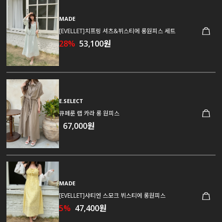
MADE
[EVELLET]치프링 셔츠&뷔스티에 롱원피스 세트
28%
53,100원
E.SELECT
큐페룬 랩 카라 롱 원피스
67,000원
MADE
[EVELLET]샤티엔 스모크 뷔스티에 롱원피스
5%
47,400원