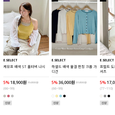
수영복
아우터
스커트
언더웨어/파자마
코디템
E.SELECT
E.SELECT
E.SELECT
케뮤프 배색 ST 홀터넥 나시
하셀드 배색 물결 펀칭 크롭 가
프렐트 도
FIT ZOOM
디건
셔츠
5%
18,900원
5%
36,000원
5%
17,
19,800원
37,800원
(66~99)
(66~99)
(77~110)