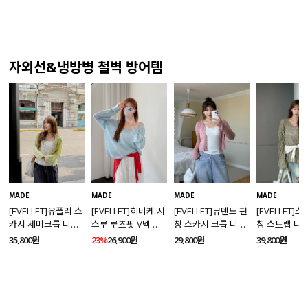
자외선&냉방병 철벽 방어템
MADE
MADE
MADE
MADE
[EVELLET]유플리 스
[EVELLET]히비케 시
[EVELLET]뮤덴느 펀
[EVELLET]
카시 세미크롭 니트
스루 루즈핏 V넥 니
칭 스카시 크롭 니트
칭 스트랩 니
가디건
트
가디건
35,800원
23%
26,900원
29,800원
39,800원