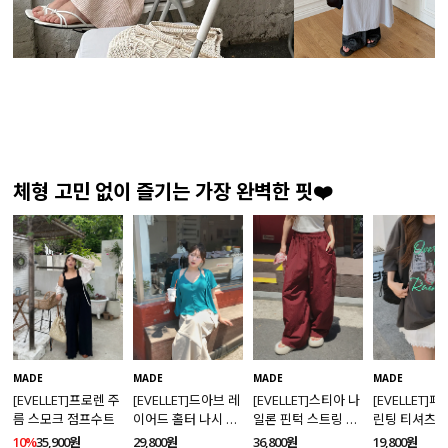
체형 고민 없이 즐기는 가장 완벽한 핏❤️
MADE
MADE
MADE
MADE
[EVELLET]프로렌 주
[EVELLET]드아브 레
[EVELLET]스티아 나
[EVELLET]
름 스모크 점프수트
이어드 홀터 나시 가
일론 핀턱 스트링 커
린팅 티셔츠
디건 티셔츠
브드 밴딩팬츠
10%
35,900원
29,800원
36,800원
19,800원