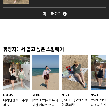
더 보러가기
휴양지에서 입고 싶은 스윔웨어
MADE
E.SELECT
MADE
MADE
[EVELLET]로렌즈 셔
나리텐 원피스 수영
[EVELLET]로디유 가
[EVELLET]
링 모노키니
복 SET
디건 원피스 수영복
터 원피스 수