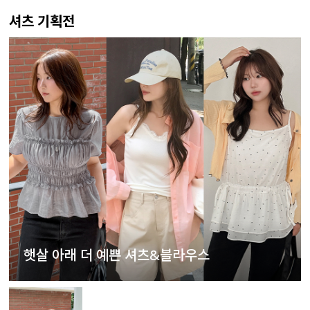
셔츠 기획전
햇살 아래 더 예쁜 셔츠&블라우스