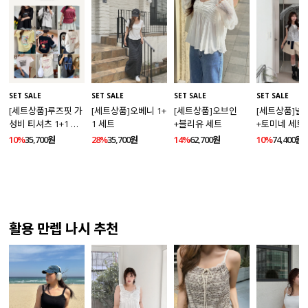
SET SALE
SET SALE
SET SALE
SET SALE
[세트상품]루즈핏 가
[세트상품]오베니 1+
[세트상품]오브인
[세트상품]넬
성비 티셔츠 1+1 세
1 세트
+블리유 세트
+토미네 세트
트
10%
35,700원
28%
35,700원
14%
62,700원
10%
74,400원
활용 만렙 나시 추천