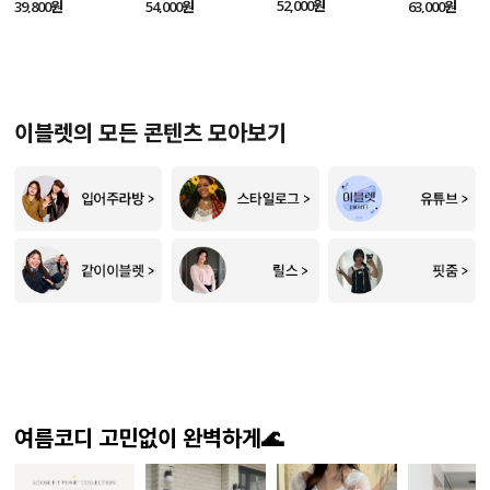
SET
52,000원
39,800원
54,000원
63,000원
이블렛의 모든 콘텐츠 모아보기
여름코디 고민없이 완벽하게🌊