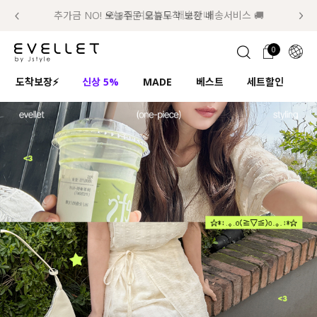
추가금 NO! 오늘주문 오늘도착 보장 배송서비스 🚚
럭키 이룰렛 최대 30% OFF + 100% 당첨
📢 8월 여름휴무 배송안내
0
1초 회원가입
로그인
0
ENG
도착보장⚡
신상 5%
MADE
베스트
세트할인
하
TW
콘텐츠
리뷰 & 혜택
플러스핏
회원혜택
입
JP
CATEGORY
COMMUNITY
도착보장⚡
ALL
인플루언서 pick!
익스클루시브
신상 5%
아우터
베스트
티셔츠
MADE
니트