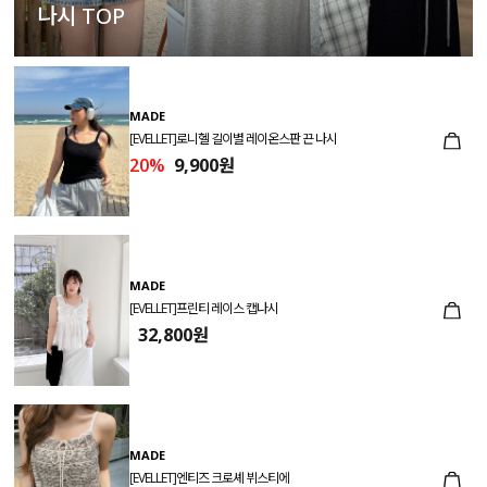
나시 TOP
MADE
[EVELLET]로니헬 길이별 레이온스판 끈 나시
20%
9,900원
MADE
[EVELLET]프린티 레이스 캡나시
32,800원
MADE
[EVELLET]엔티즈 크로셰 뷔스티에