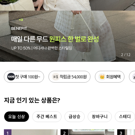
세트할인 ~30%
블라우스
하객룩
원피스
살안타템
팬츠
110사이즈
스커트
3
/
12
플러스핏
액티브웨어
첫 구매 100원~
적립금 54,000원
회원혜택
티셔츠
언더웨어
팬츠
ACC
지금 인기 있는 상품은?
셔츠
오늘 신상
주간 베스트
급상승
장바구니
스테디
원피스
니트