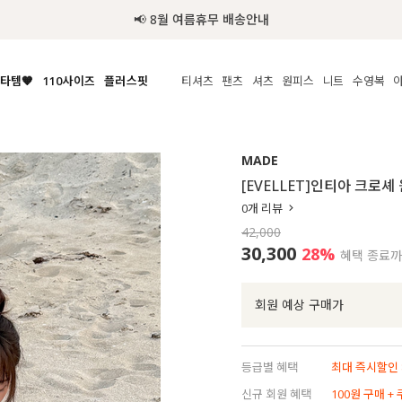
📢 8월 여름휴무 배송안내
타템🧡
110사이즈
플러스핏
티셔츠
팬츠
셔츠
원피스
니트
액티브
체보기
전체보기
전체보기
전체보기
전체보기
전체보기
전체보기
전체보기
전체보기
전
시/나시
MADE
아우터
티셔츠
쿨팬츠
신상
MADE
MADE
MADE
MADE
라우스/티셔츠
상의
상의
롱티셔츠
일상팬츠
셔츠
신상
썸머 니트
애슬레져
[EVELLET]인티아 크로셰
름니트
하의
하의
티블라우스
데님
뷔스티에
미니
가디건·집업
스윔웨어
점
0
개 리뷰
스/팬츠
원피스
원피스
맨투맨/후디
코튼
블라우스
미디/롱
니트웨어
ETC
42,000
원피스
액티브웨어
폴라
슬랙스
뷔스티에/레이어드
오버핏 니트
세트
30,300
28
%
혜택 종료
ETC
민소매/나시
숏츠
하객룩
데일리 니트
크롭
트레이닝
페스티벌/바캉스
회원 예상 구매가
반팔
밴딩팬츠
셀프웨딩
긴팔
길이별
등급별 혜택
최대 즉시할인 8
38INCH~
신규 회원 혜택
100원 구매 +