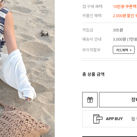
앱 구매 혜택
10만원 쿠폰팩
카플친 혜택
2,000원 할인
적립금
305원
배송비 안내
3,000원 (7
무이자할부
+
카드혜택
총 상품 금액
장