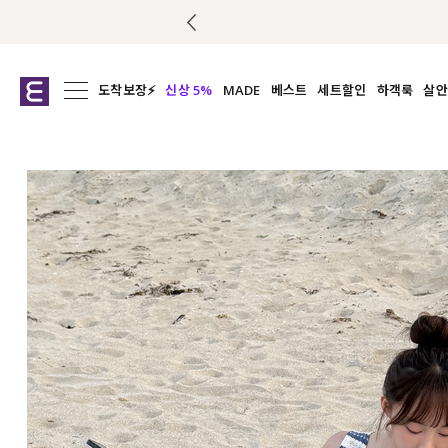
도착보장⚡
신상 5%
MADE
베스트
세트할인
하객룩
살안
전체보기
전체보기
전체보기
전
익스클루시브
코디세트
상의
캡나
아우터
1&1
하의
셔츠/블
티셔츠
여름코디추천
원피스
여
니트
슬랙
블라우스
원피스
팬츠
스커트
액티브웨어
언더웨어
ACC