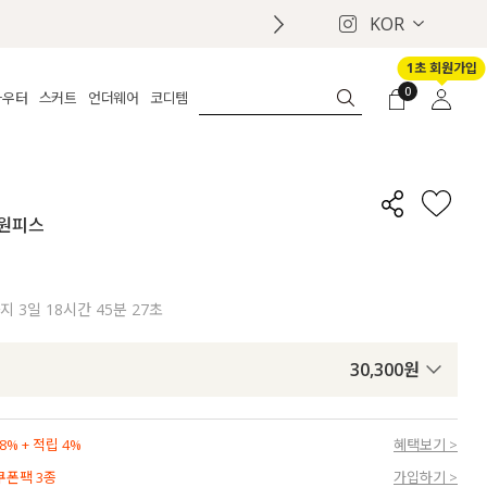
KOR
1초 회원가입
0
아우터
스커트
언더웨어
코디템
체보기
전체보기
전체보기
전체보기
로그인
가디건
롱
보정웨어
MADE
회원가입
자켓
데님
브라
신상
마이페이지
 원피스
퍼/집업
린넨
팬티
벨트
코트
미니/미디
인견
슈즈
패딩
팬츠 스커트
나시/속바지
백
까지
3일 18시간 45분 26초
파자마
쥬얼리
ETC
액세서리
30,300
원
세트
양말/스타킹
세트
% + 적립 4%
혜택보기 >
 쿠폰팩 3종
가입하기 >