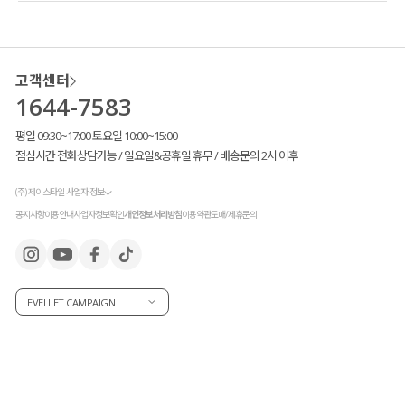
고객센터
1644-7583
평일 09:30~17:00 토요일 10:00~15:00
점심시간 전화상담가능 / 일요일&공휴일 휴무 / 배송문의 2시 이후
(주) 제이스타일 사업자 정보
공지사항
이용안내
사업자정보확인
개인정보처리방침
이용약관
도매/제휴문의
EVELLET CAMPAIGN
배색 컬러 조합의 브라탑과 팬티
로
확실한 포인트가 되어주면서
트렌디한 무드가 연출되구요.