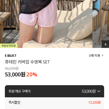
세트할인 ~30%
블라우스
하객룩
원피스
살안타템
팬츠
110사이즈
스커트
+
6
/
6
플러스핏
액티브웨어
0
개 리뷰
E.SELECT
퓨테린 커버업 수영복 SET
티셔츠
언더웨어
66,250원
53,000원
20
%
팬츠
ACC
셔츠
53,000
원
회원 예상 구매가
원피스
즉시할인
-
13,250
원
니트