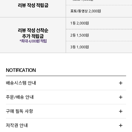
리뷰 작성 적립금
포토/동영상 2,000원
1등 2,000원
▶ 물놀이할 땐
수영복 브라탑 + 팬티
리뷰 작성 선착순
▶ 물 밖으로 나왔을 땐
커버업 티셔츠 + 팬츠
2등 1,500원
추가 적립금
*최대 4,000원 적립
다양한 조합으로 상황에 맞게
3등 1,000원
연출하기 좋은 4가지 세트 아이템이라
실용만점, 활용 만점 아이템이에요!
NOTIFICATION
배송시스템 안내
주문/배송 안내
구매 필독 사항
저작권 안내