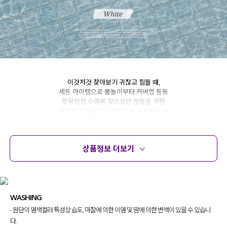
이것저것 찾아보기 귀찮고 힘들 때,
세트 아이템으로 물놀이부터 커버업 등등
활용만점 수영복 찾으셨던 분들을 위한
특별하고 실용적인 아이템을 가져왔어요!
수영복 브라탑 / 팬티 / 커버업 티셔츠 / 팬츠
4가지 아이템이 세트 구성
으로
상품정보 더보기
고민할 필요 없이 하나로 끝낼 수 있는
아이템이라 눈여겨보시면 좋을 것 같아요!
상품정보
사이즈
코디템
문의
리뷰
WASHING
- 원단의 염색컬러 특성상 습도, 마찰에 의한 이염 및 땀에 의한 변색이 있을 수 있습니
다.