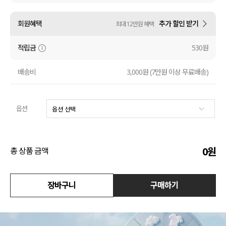
수영복
회원혜택
추가 할인 받기
최대 12만원 혜택
아우터
적립금
530원
스커트
배송비
3,000원 (7만원 이상 무료배송)
언더웨어/파자마
옵션
코디템
FIT ZOOM
0
원
총 상품 금액
장바구니
구매하기