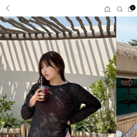
0
0
1초 회원가입
로그인
ENG
TW
콘텐츠
리뷰 & 혜택
플러스핏
회원혜택
입
JP
CATEGORY
COMMUNITY
도착보장⚡
ALL
인플루언서 pick!
익스클루시브
신상 5%
아우터
베스트
티셔츠
MADE
니트