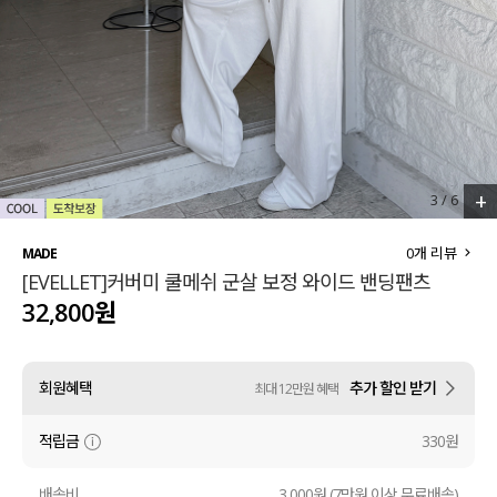
세트할인 ~30%
블라우스
하객룩
원피스
살안타템
팬츠
110사이즈
스커트
+
3
/
6
플러스핏
액티브웨어
0
개 리뷰
MADE
[EVELLET]커버미 쿨메쉬 군살 보정 와이드 밴딩팬츠
티셔츠
언더웨어
32,800원
팬츠
ACC
회원혜택
추가 할인 받기
최대 12만원 혜택
셔츠
적립금
330원
원피스
니트
배송비
3,000원 (7만원 이상 무료배송)