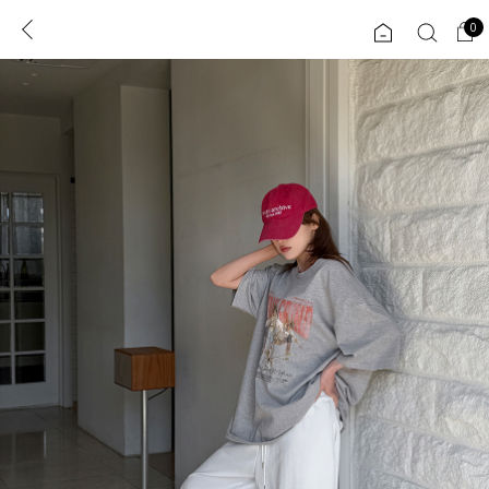
0
0
1초 회원가입
로그인
ENG
TW
콘텐츠
리뷰 & 혜택
플러스핏
회원혜택
입
JP
CATEGORY
COMMUNITY
도착보장⚡
ALL
인플루언서 pick!
익스클루시브
신상 5%
아우터
베스트
티셔츠
MADE
니트