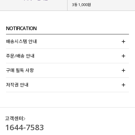
군살은 감쪽같이 커버되면서
3등 1,000원
#허얇골넓핏이 만들어지는 마법!
복부부터 하체라인을정리해 줘
보정 효과는 톡톡히 보면서 불편함 없이
NOTIFICATION
편안하게 입어지는
마법 팬츠를 제작
했어요!
배송시스템 안내
주문/배송 안내
구매 필독 사항
저작권 안내
고객센터
1644-7583