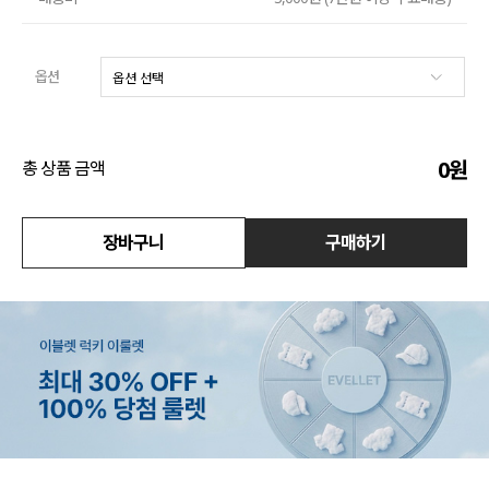
수영복
옵션
아우터
스커트
0
원
총 상품 금액
언더웨어/파자마
코디템
장바구니
구매하기
FIT ZOOM