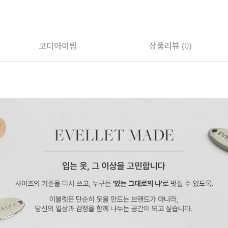
페이코 ID로 페
코디아이템
상품리뷰 (
0
)