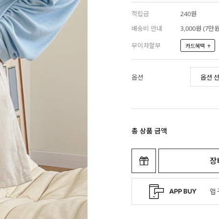
적립금
240원
배송비 안내
3,000원 (7
무이자할부
+
카드혜택
옵션
총 상품 금액
장