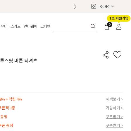
KOR
1초 회원가입
0
아우터
스커트
언더웨어
코디템
체보기
전체보기
전체보기
전체보기
로그인
가디건
롱
보정웨어
MADE
회원가입
자켓
데님
브라
신상
마이페이지
랑 루즈핏 버튼 티셔츠
퍼/집업
린넨
팬티
벨트
코트
미니/미디
인견
슈즈
패딩
팬츠 스커트
나시/속바지
백
파자마
쥬얼리
ETC
액세서리
% + 적립 4%
혜택보기 >
세트
양말/스타킹
 쿠폰팩 3종
가입하기 >
세트
 증정
쿠폰받기 >
 쿠폰 증정
쿠폰받기 >