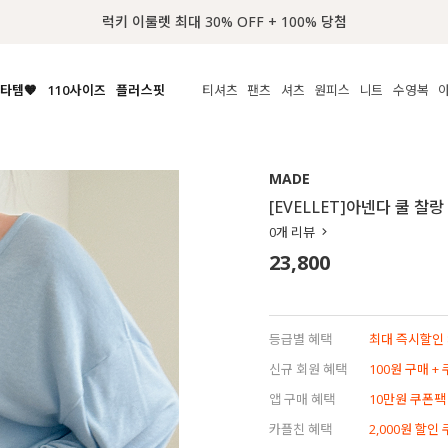
📢 8월 여름휴무 배송안내
타템🧡
110사이즈
플러스핏
티셔츠
팬츠
셔츠
원피스
니트
수영복
체보기
전체보기
전체보기
전체보기
전체보기
전체보기
전체보기
전체보기
전체보기
전
시/나시
MADE
아우터
티셔츠
쿨팬츠
신상
MADE
MADE
MADE
MADE
라우스/티셔츠
상의
상의
롱티셔츠
일상팬츠
셔츠
신상
썸머 니트
애슬레져
[EVELLET]아넨다 쿨 찰
름니트
하의
하의
티블라우스
데님
뷔스티에
미니
가디건·집업
스윔웨어
점
0
개 리뷰
스/팬츠
원피스
원피스
맨투맨/후디
코튼
블라우스
미디/롱
니트웨어
ETC
23,800
원피스
액티브웨어
폴라
슬랙스
뷔스티에/레이어드
오버핏 니트
세트
ETC
민소매/나시
숏츠
하객룩
데일리 니트
크롭
트레이닝
페스티벌/바캉스
등급별 혜택
최대 즉시할인 8
반팔
밴딩팬츠
셀프웨딩
신규 회원 혜택
100원 구매 +
긴팔
길이별
앱 구매 혜택
10만원 쿠폰팩
38INCH~
카플친 혜택
2,000원 할인