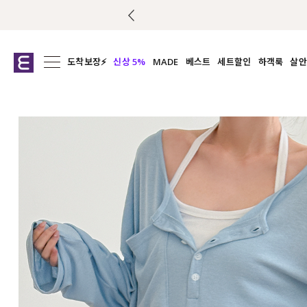
도착보장⚡
신상 5%
MADE
베스트
세트할인
하객룩
살안
전체보기
전체보기
전체보기
전
익스클루시브
코디세트
상의
캡나
아우터
1&1
하의
셔츠/블
티셔츠
여름코디추천
원피스
여
니트
슬랙
블라우스
원피스
팬츠
스커트
액티브웨어
언더웨어
ACC