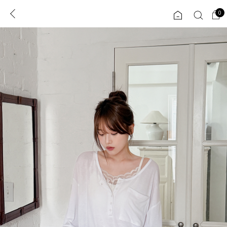
0
0
1초 회원가입
로그인
ENG
TW
콘텐츠
리뷰 & 혜택
플러스핏
회원혜택
입
JP
CATEGORY
COMMUNITY
도착보장⚡
ALL
인플루언서 pick!
익스클루시브
신상 5%
아우터
베스트
티셔츠
MADE
니트