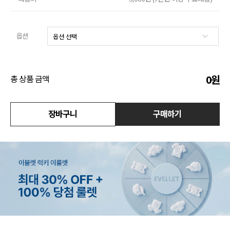
액티브
옵션
아우터
스커트
0
원
총 상품 금액
언더웨어/파자마
코디템
장바구니
구매하기
FIT ZOOM