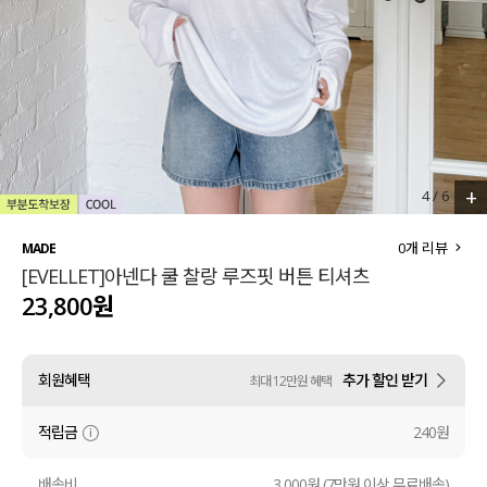
세트할인 ~30%
블라우스
하객룩
원피스
살안타템
팬츠
110사이즈
스커트
+
4
/
6
플러스핏
액티브웨어
0
개 리뷰
MADE
[EVELLET]아넨다 쿨 찰랑 루즈핏 버튼 티셔츠
티셔츠
언더웨어
23,800원
팬츠
ACC
회원혜택
추가 할인 받기
최대 12만원 혜택
셔츠
적립금
240원
원피스
니트
배송비
3,000원 (7만원 이상 무료배송)