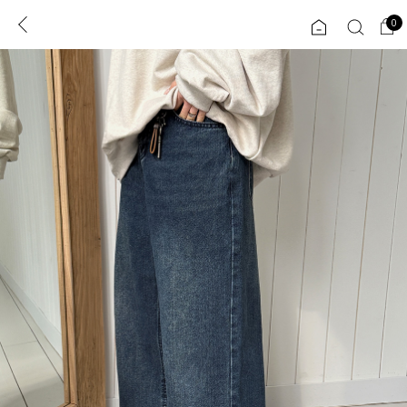
0
0
1초 회원가입
로그인
ENG
TW
콘텐츠
리뷰 & 혜택
플러스핏
회원혜택
입
JP
CATEGORY
COMMUNITY
도착보장⚡
ALL
인플루언서 pick!
익스클루시브
신상 5%
아우터
베스트
티셔츠
MADE
니트