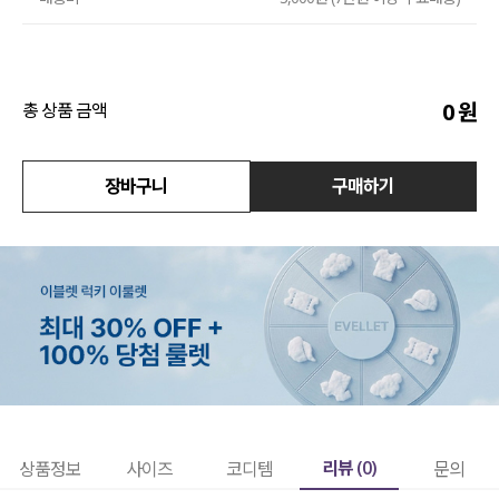
액티브
아우터
0
원
총 상품 금액
스커트
장바구니
구매하기
언더웨어/파자마
코디템
FIT ZOOM
리뷰 (
0
)
상품정보
사이즈
코디템
문의