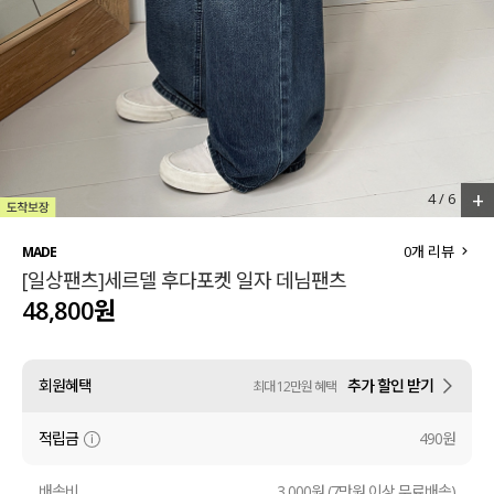
세트할인 ~30%
블라우스
하객룩
원피스
살안타템
팬츠
110사이즈
스커트
+
4
/
6
플러스핏
액티브웨어
0
개 리뷰
MADE
[일상팬츠]세르델 후다포켓 일자 데님팬츠
티셔츠
언더웨어
48,800원
팬츠
ACC
회원혜택
추가 할인 받기
최대 12만원 혜택
셔츠
적립금
490원
원피스
니트
배송비
3,000원 (7만원 이상 무료배송)