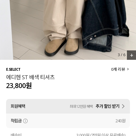
세트할인 ~30%
블라우스
하객룩
원피스
살안타템
팬츠
110사이즈
스커트
+
3
/
6
플러스핏
액티브웨어
0
개 리뷰
E.SELECT
에디헨 ST 배색 티셔츠
티셔츠
언더웨어
23,800원
팬츠
ACC
회원혜택
추가 할인 받기
최대 12만원 혜택
셔츠
적립금
240원
원피스
니트
배송비
3,000원 (7만원 이상 무료배송)