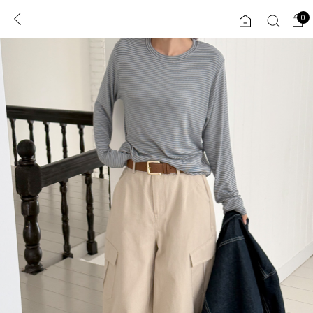
0
0
1초 회원가입
로그인
ENG
TW
콘텐츠
리뷰 & 혜택
플러스핏
회원혜택
입
JP
CATEGORY
COMMUNITY
도착보장⚡
ALL
인플루언서 pick!
익스클루시브
신상 5%
아우터
베스트
티셔츠
MADE
니트