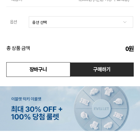
액티브
옵션
아우터
스커트
0
원
총 상품 금액
언더웨어/파자마
장바구니
구매하기
코디템
FIT ZOOM