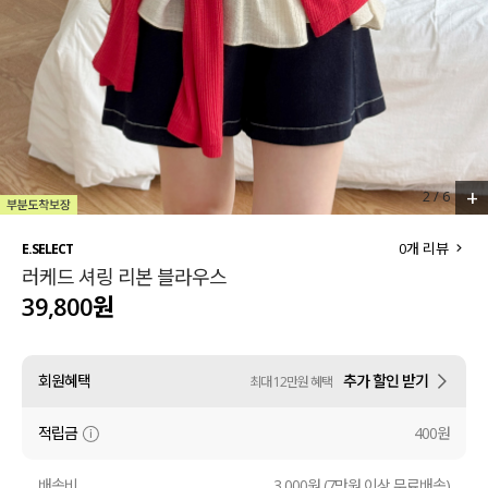
세트할인 ~30%
블라우스
하객룩
원피스
살안타템
팬츠
110사이즈
스커트
+
3
/
6
플러스핏
액티브웨어
0
개 리뷰
E.SELECT
러케드 셔링 리본 블라우스
티셔츠
언더웨어
39,800원
팬츠
ACC
회원혜택
추가 할인 받기
최대 12만원 혜택
셔츠
적립금
400원
원피스
니트
배송비
3,000원 (7만원 이상 무료배송)