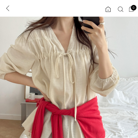
0
0
1초 회원가입
로그인
ENG
TW
콘텐츠
리뷰 & 혜택
플러스핏
회원혜택
입
JP
CATEGORY
COMMUNITY
도착보장⚡
ALL
인플루언서 pick!
익스클루시브
신상 5%
아우터
베스트
티셔츠
MADE
니트