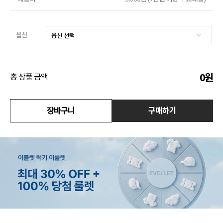
액티브
옵션
아우터
스커트
0
원
총 상품 금액
언더웨어/파자마
장바구니
구매하기
코디템
FIT ZOOM