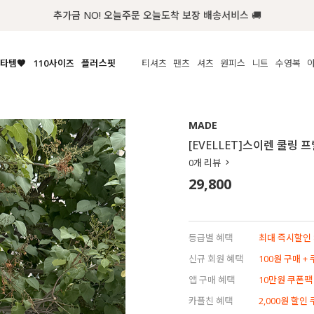
첫구매 한정 인기상품 100원~
타템🧡
110사이즈
플러스핏
티셔츠
팬츠
셔츠
원피스
니트
수영복
체보기
전체보기
전체보기
전체보기
전체보기
전체보기
전체보기
전체보기
전체보기
전
시/나시
MADE
아우터
티셔츠
쿨팬츠
신상
MADE
MADE
MADE
MADE
라우스/티셔츠
상의
상의
롱티셔츠
일상팬츠
셔츠
신상
썸머 니트
애슬레져
[EVELLET]스이렌 쿨링
름니트
하의
하의
티블라우스
데님
뷔스티에
미니
가디건·집업
스윔웨어
점
0
개 리뷰
스/팬츠
원피스
원피스
맨투맨/후디
코튼
블라우스
미디/롱
니트웨어
ETC
29,800
원피스
액티브웨어
폴라
슬랙스
뷔스티에/레이어드
오버핏 니트
세트
ETC
민소매/나시
숏츠
하객룩
데일리 니트
크롭
트레이닝
페스티벌/바캉스
등급별 혜택
최대 즉시할인 8
반팔
밴딩팬츠
셀프웨딩
신규 회원 혜택
100원 구매 +
긴팔
길이별
앱 구매 혜택
10만원 쿠폰팩
38INCH~
카플친 혜택
2,000원 할인