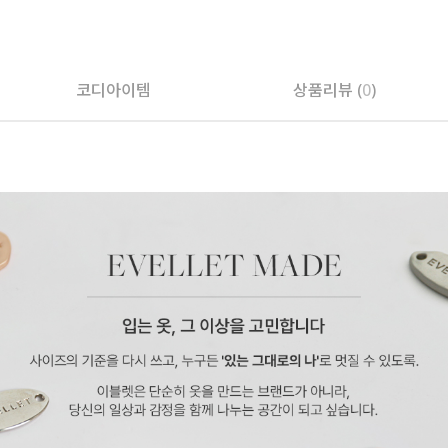
페이코 ID로 페
코디아이템
상품리뷰 (
0
)