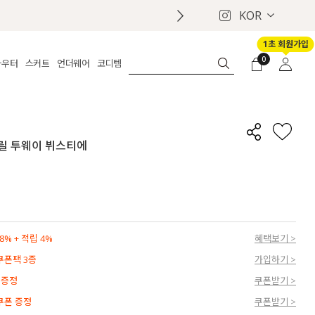
KOR
1초 회원가입
0
아우터
스커트
언더웨어
코디템
체보기
전체보기
전체보기
전체보기
로그인
가디건
롱
보정웨어
MADE
회원가입
자켓
데님
브라
신상
마이페이지
 프릴 투웨이 뷔스티에
퍼/집업
린넨
팬티
벨트
코트
미니/미디
인견
슈즈
패딩
팬츠 스커트
나시/속바지
백
파자마
쥬얼리
ETC
액세서리
% + 적립 4%
혜택보기 >
세트
양말/스타킹
 쿠폰팩 3종
가입하기 >
세트
 증정
쿠폰받기 >
 쿠폰 증정
쿠폰받기 >