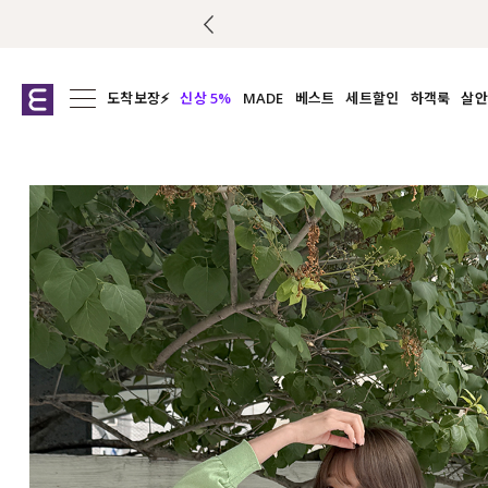
도착보장⚡
신상 5%
MADE
베스트
세트할인
하객룩
살안
전체보기
전체보기
전체보기
전
익스클루시브
코디세트
상의
캡나
아우터
1&1
하의
셔츠/블
티셔츠
여름코디추천
원피스
여
니트
슬랙
블라우스
원피스
팬츠
스커트
액티브웨어
언더웨어
ACC