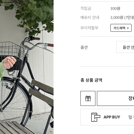
적립금
300원
배송비 안내
3,000원 (7
무이자할부
+
카드혜택
옵션
총 상품 금액
장