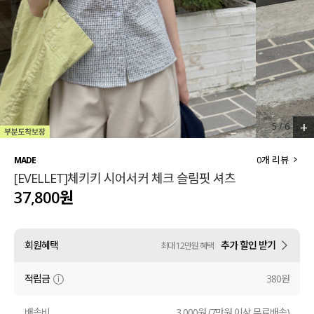
세트할인 ~30%
블라우스
하객룩
원피스
살안타템
팬츠
110사이즈
스커트
+
5
/
6
플러스핏
액티브웨어
0
개 리뷰
MADE
[EVELLET]체키키 시어서커 체크 슬림핏 셔츠
티셔츠
언더웨어
37,800원
팬츠
ACC
회원혜택
추가 할인 받기
최대 12만원 혜택
셔츠
적립금
380원
원피스
니트
배송비
3,000원 (7만원 이상 무료배송)