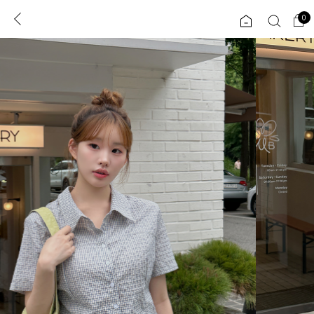
0
0
1초 회원가입
로그인
ENG
TW
콘텐츠
리뷰 & 혜택
플러스핏
회원혜택
입
JP
CATEGORY
COMMUNITY
도착보장⚡
ALL
인플루언서 pick!
익스클루시브
신상 5%
아우터
베스트
티셔츠
MADE
니트