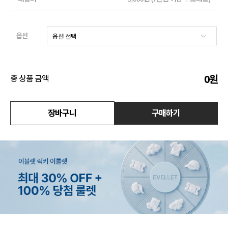
수영복
옵션
아우터
스커트
0
원
총 상품 금액
언더웨어/파자마
코디템
장바구니
구매하기
FIT ZOOM