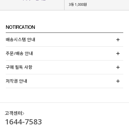
3등 1,000원
NOTIFICATION
가볍고 탄탄한 내구성
으로
부담 없이 오랜 시간 소장하기 좋구요.
배송시스템 안내
몸에 달라붙지 않는
쾌적한 착용감
을 위해
주문/배송 안내
엠보싱 텍스처
를 넣어 주었는데요.
덕분에 세탁 후에도 별도 다림질 필요 없어
구매 필독 사항
관리도 편하고
생활 구김 걱정도 없어요!
저작권 안내
고객센터
1644-7583