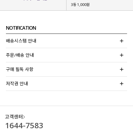
3등 1,000원
NOTIFICATION
가볍고 탄탄한 내구성
으로
부담 없이 오랜 시간 소장하기 좋구요.
배송시스템 안내
몸에 달라붙지 않는
쾌적한 착용감
을 위해
주문/배송 안내
엠보싱 텍스처
를 넣어 주었는데요.
덕분에 세탁 후에도 별도 다림질 필요 없어
구매 필독 사항
관리도 편하고
생활 구김 걱정도 없어요!
저작권 안내
고객센터
1644-7583