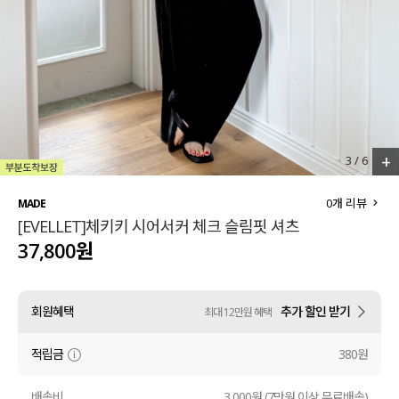
세트할인 ~30%
블라우스
하객룩
원피스
살안타템
팬츠
110사이즈
스커트
+
3
/
6
플러스핏
액티브웨어
0
개 리뷰
MADE
[EVELLET]체키키 시어서커 체크 슬림핏 셔츠
티셔츠
언더웨어
37,800원
팬츠
ACC
회원혜택
추가 할인 받기
최대 12만원 혜택
셔츠
적립금
380원
원피스
니트
배송비
3,000원 (7만원 이상 무료배송)