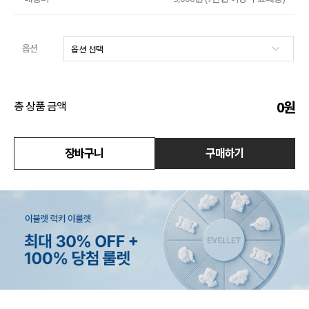
액티브
옵션
아우터
스커트
0
원
총 상품 금액
언더웨어/파자마
코디템
장바구니
구매하기
FIT ZOOM