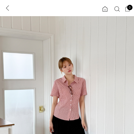
0
0
1초 회원가입
로그인
ENG
TW
콘텐츠
리뷰 & 혜택
플러스핏
회원혜택
입
JP
CATEGORY
COMMUNITY
도착보장⚡
ALL
인플루언서 pick!
익스클루시브
신상 5%
아우터
베스트
티셔츠
MADE
니트