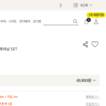
KOR
1초 회원가입
0
아우터
스커트
언더웨어
코디템
체보기
전체보기
전체보기
전체보기
로그인
가디건
롱
보정웨어
MADE
회원가입
자켓
데님
브라
신상
마이페이지
트레이닝 SET
퍼/집업
린넨
팬티
벨트
코트
미니/미디
인견
슈즈
패딩
팬츠 스커트
나시/속바지
백
파자마
쥬얼리
ETC
액세서리
49,800
원
세트
양말/스타킹
세트
% + 적립 4%
혜택보기 >
 쿠폰팩 3종
가입하기 >