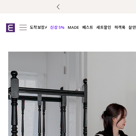
도착보장⚡
신상 5%
MADE
베스트
세트할인
하객룩
살안
전체보기
전체보기
전체보기
전
익스클루시브
코디세트
상의
캡나
아우터
1&1
하의
셔츠/블
티셔츠
여름코디추천
원피스
여
니트
슬랙
블라우스
원피스
팬츠
스커트
액티브웨어
언더웨어
ACC