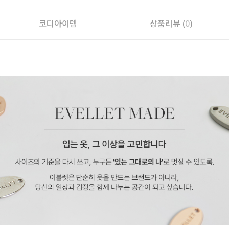
코디아이템
상품리뷰 (
0
)
페이코 ID로 페