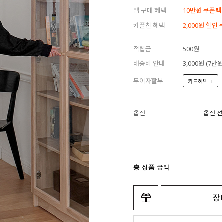
앱 구매 혜택
10만원 쿠폰팩
카플친 혜택
2,000원 할인
적립금
500원
배송비 안내
3,000원 (7
무이자할부
+
카드혜택
옵션
총 상품 금액
장