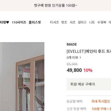
럭키 이룰렛 최대 30% OFF + 100% 당첨
타템🧡
110사이즈
플러스핏
티셔츠
팬츠
셔츠
원피스
니트
수영복
체보기
전체보기
전체보기
전체보기
전체보기
전체보기
전체보기
전체보기
전체보기
전
시/나시
MADE
아우터
티셔츠
쿨팬츠
신상
MADE
MADE
MADE
MADE
라우스/티셔츠
상의
상의
롱티셔츠
일상팬츠
셔츠
신상
썸머 니트
애슬레져
[EVELLET]메인티 후드 
름니트
하의
하의
티블라우스
데님
뷔스티에
미니
가디건·집업
스윔웨어
점
0
개 리뷰
스/팬츠
원피스
원피스
맨투맨/후디
코튼
블라우스
미디/롱
니트웨어
ETC
55,300
원피스
액티브웨어
폴라
슬랙스
뷔스티에/레이어드
오버핏 니트
세트
49,800
10
%
ETC
민소매/나시
숏츠
하객룩
데일리 니트
크롭
트레이닝
페스티벌/바캉스
회원 예상 구매가
반팔
밴딩팬츠
셀프웨딩
긴팔
길이별
등급별 혜택
최대 즉시할인 8
38INCH~
신규 회원 혜택
100원 구매 +