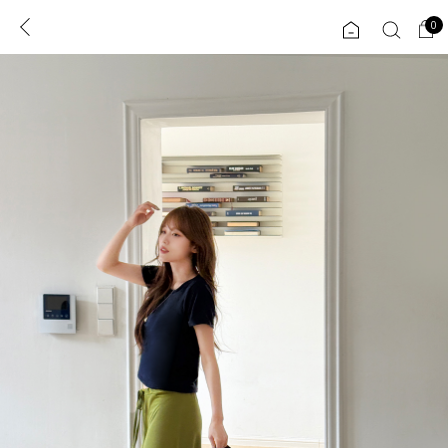
0
0
1초 회원가입
로그인
ENG
TW
콘텐츠
리뷰 & 혜택
플러스핏
회원혜택
입
JP
CATEGORY
COMMUNITY
도착보장⚡
ALL
인플루언서 pick!
익스클루시브
신상 5%
아우터
베스트
티셔츠
MADE
니트