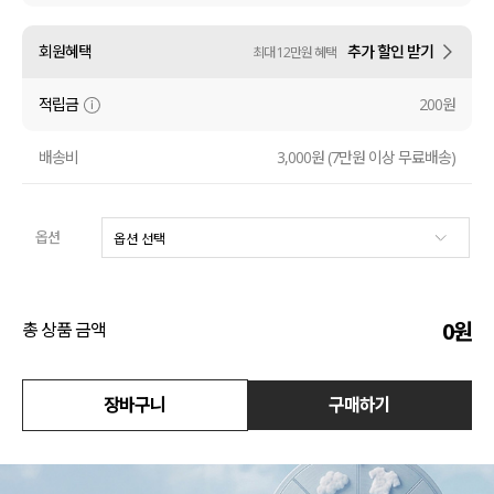
수영복
회원혜택
추가 할인 받기
최대 12만원 혜택
아우터
적립금
200원
스커트
배송비
3,000원 (7만원 이상 무료배송)
언더웨어/파자마
옵션
코디템
FIT ZOOM
0
원
총 상품 금액
장바구니
구매하기