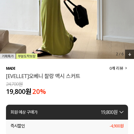
세트할인 ~30%
블라우스
하객룩
원피스
살안타템
팬츠
110사이즈
스커트
+
2
/
6
플러스핏
액티브웨어
0
개 리뷰
MADE
[EVELLET]오베니 찰랑 맥시 스커트
티셔츠
언더웨어
24,700원
19,800원
20
%
팬츠
ACC
셔츠
19,800
원
회원 예상 구매가
원피스
즉시할인
-
4,900
원
니트