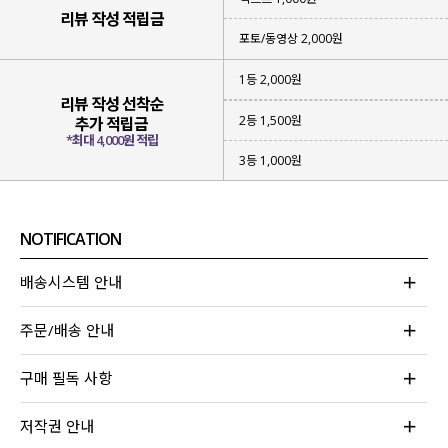
▶ 여리한 무드의 찰랑한 소재
리뷰 작성 적립금
포토/동영상 2,000원
위에 3가지 키워드로 제품 설명이 끝나는
편안함과 스타일을 동시에 만족시키는
1등 2,000원
휘뚜루 마뚜루
데일리 스커트를 제작
했어요!
리뷰 작성 선착순
2등 1,500원
추가 적립금
*최대 4,000원 적립
3등 1,000원
NOTIFICATION
배송시스템 안내
주문/배송 안내
구매 필독 사항
저작권 안내