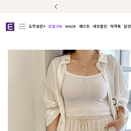
도착보장⚡
신상 5%
MADE
베스트
세트할인
하객룩
살안
전체보기
전체보기
전체보기
전
익스클루시브
코디세트
상의
캡나
아우터
1&1
하의
셔츠/블
티셔츠
여름코디추천
원피스
여
니트
슬랙
블라우스
원피스
팬츠
스커트
액티브웨어
언더웨어
ACC