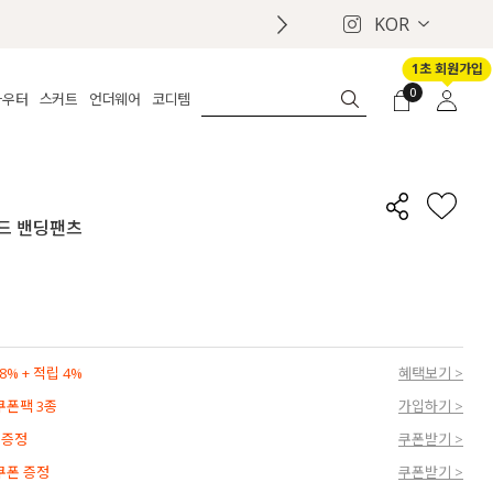
KOR
1초 회원가입
0
아우터
스커트
언더웨어
코디템
체보기
전체보기
전체보기
전체보기
로그인
가디건
롱
보정웨어
MADE
회원가입
자켓
데님
브라
신상
마이페이지
이드 밴딩팬츠
퍼/집업
린넨
팬티
벨트
코트
미니/미디
인견
슈즈
패딩
팬츠 스커트
나시/속바지
백
파자마
쥬얼리
ETC
액세서리
% + 적립 4%
혜택보기 >
세트
양말/스타킹
 쿠폰팩 3종
가입하기 >
세트
 증정
쿠폰받기 >
 쿠폰 증정
쿠폰받기 >