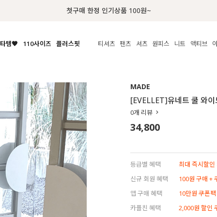
첫구매 한정 인기상품 100원~
타템🧡
110사이즈
플러스핏
티셔츠
팬츠
셔츠
원피스
니트
액티브
체보기
전체보기
전체보기
전체보기
전체보기
전체보기
전체보기
전체보기
전체보기
전
시/나시
MADE
아우터
티셔츠
쿨팬츠
신상
MADE
MADE
MADE
MADE
라우스/티셔츠
상의
상의
롱티셔츠
일상팬츠
셔츠
신상
썸머 니트
애슬레져
[EVELLET]유네트 쿨 와
름니트
하의
하의
티블라우스
데님
뷔스티에
미니
가디건·집업
스윔웨어
점
0
개 리뷰
스/팬츠
원피스
원피스
맨투맨/후디
코튼
블라우스
미디/롱
니트웨어
ETC
34,800
원피스
액티브웨어
폴라
슬랙스
뷔스티에/레이어드
오버핏 니트
세트
ETC
민소매/나시
숏츠
하객룩
데일리 니트
크롭
트레이닝
페스티벌/바캉스
등급별 혜택
최대 즉시할인 8
반팔
밴딩팬츠
셀프웨딩
신규 회원 혜택
100원 구매 +
긴팔
길이별
앱 구매 혜택
10만원 쿠폰팩
38INCH~
카플친 혜택
2,000원 할인