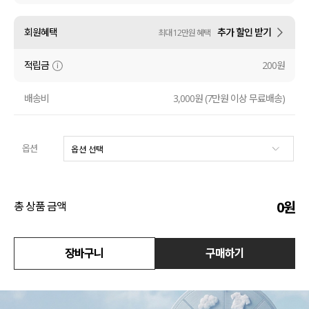
수영복
회원혜택
추가 할인 받기
최대 12만원 혜택
아우터
적립금
200원
스커트
배송비
3,000원 (7만원 이상 무료배송)
언더웨어/파자마
옵션
코디템
FIT ZOOM
0
원
총 상품 금액
장바구니
구매하기