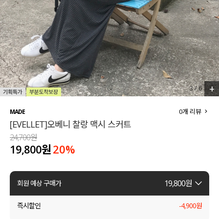
세트할인 ~30%
블라우스
하객룩
원피스
살안타템
팬츠
110사이즈
스커트
+
3
/
6
플러스핏
액티브웨어
0
개 리뷰
MADE
[EVELLET]오베니 찰랑 맥시 스커트
티셔츠
언더웨어
24,700원
19,800원
20
%
팬츠
ACC
셔츠
19,800
원
회원 예상 구매가
원피스
즉시할인
-
4,900
원
니트