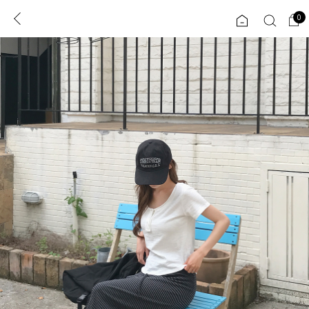
0
0
1초 회원가입
로그인
ENG
TW
콘텐츠
리뷰 & 혜택
플러스핏
회원혜택
입
JP
CATEGORY
COMMUNITY
도착보장⚡
ALL
인플루언서 pick!
익스클루시브
신상 5%
아우터
베스트
티셔츠
MADE
니트