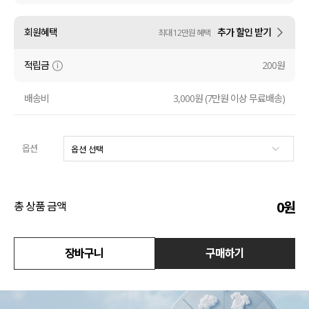
액티브
회원혜택
추가 할인 받기
최대 12만원 혜택
아우터
적립금
200원
스커트
배송비
3,000원 (7만원 이상 무료배송)
언더웨어/파자마
옵션
코디템
FIT ZOOM
0
원
총 상품 금액
장바구니
구매하기