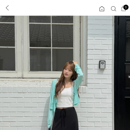
0
0
1초 회원가입
로그인
ENG
TW
콘텐츠
리뷰 & 혜택
플러스핏
회원혜택
입
JP
CATEGORY
COMMUNITY
도착보장⚡
ALL
인플루언서 pick!
익스클루시브
신상 5%
아우터
베스트
티셔츠
MADE
니트