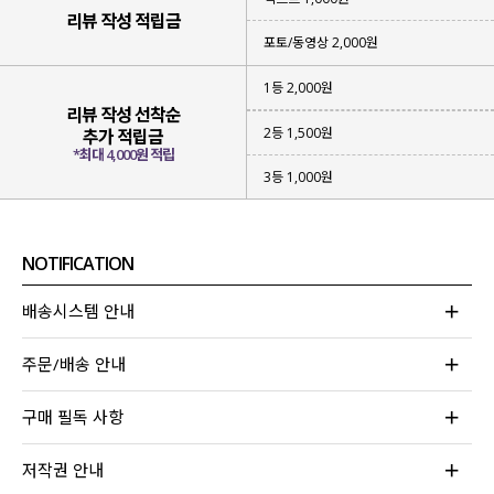
▶ 여리한 무드의 찰랑한 소재
리뷰 작성 적립금
포토/동영상 2,000원
위에 3가지 키워드로 제품 설명이 끝나는
편안함과 스타일을 동시에 만족시키는
1등 2,000원
휘뚜루 마뚜루
데일리 스커트를 제작
했어요!
리뷰 작성 선착순
2등 1,500원
추가 적립금
*최대 4,000원 적립
3등 1,000원
NOTIFICATION
배송시스템 안내
주문/배송 안내
구매 필독 사항
저작권 안내