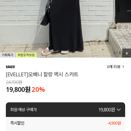
세트할인 ~30%
블라우스
하객룩
원피스
살안타템
팬츠
110사이즈
스커트
+
6
/
6
플러스핏
액티브웨어
0
개 리뷰
MADE
[EVELLET]오베니 찰랑 맥시 스커트
티셔츠
언더웨어
24,700원
19,800원
20
%
팬츠
ACC
셔츠
19,800
원
회원 예상 구매가
원피스
즉시할인
-
4,900
원
니트