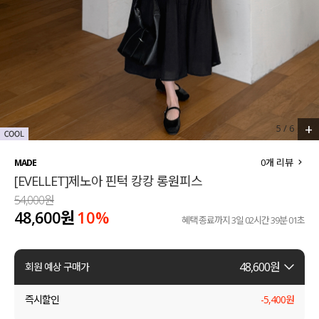
세트할인 ~30%
블라우스
하객룩
원피스
살안타템
팬츠
110사이즈
스커트
+
5
/
6
플러스핏
액티브웨어
0
개 리뷰
MADE
[EVELLET]제노아 핀턱 캉캉 롱원피스
티셔츠
언더웨어
54,000원
48,600원
10%
팬츠
ACC
혜택 종료까지
3일 02시간 39분 01초
셔츠
48,600
원
회원 예상 구매가
원피스
즉시할인
-
5,400
원
니트