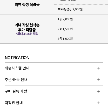
리뷰 작성 적립금
포토/동영상 2,000원
1등 2,000원
리뷰 작성 선착순
2등 1,500원
추가 적립금
*최대 4,000원 적립
3등 1,000원
네크라인에
더해진
스트링 터널 디테일
로
목넓이를 원하는 만큼 조절할 수 있는데요.
NOTIFICATION
✨
가볍게 조여 넓은 U넥
으로 내추럴하게,
✨
여유 있게 풀어 오프숄더
로 여리여리하게
배송시스템 안내
그 날에 따라 원하는 무드로 연출이 가능해요!
주문/배송 안내
구매 필독 사항
저작권 안내