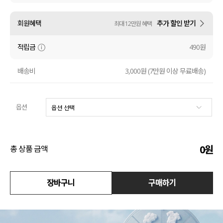
액티브
회원혜택
추가 할인 받기
최대 12만원 혜택
아우터
적립금
490원
스커트
배송비
3,000원 (7만원 이상 무료배송)
언더웨어/파자마
옵션
코디템
FIT ZOOM
0
원
총 상품 금액
장바구니
구매하기