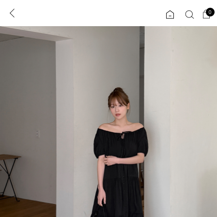
0
0
1초 회원가입
로그인
ENG
TW
콘텐츠
리뷰 & 혜택
플러스핏
회원혜택
입
JP
CATEGORY
COMMUNITY
도착보장⚡
ALL
인플루언서 pick!
익스클루시브
신상 5%
아우터
베스트
티셔츠
MADE
니트