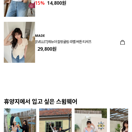
15%
14,800원
MADE
[EVELLET]레뉴아 찰랑굴림 라벨 버튼 티셔츠
29,800원
휴양지에서 입고 싶은 스윔웨어