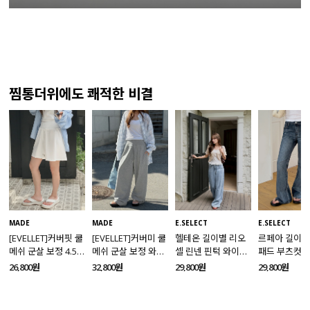
찜통더위에도 쾌적한 비결
MADE
MADE
E.SELECT
E.SELECT
[EVELLET]커버핏 쿨
[EVELLET]커버미 쿨
헬테온 길이별 리오
르페아 길이별
메쉬 군살 보정 4.5부
메쉬 군살 보정 와이
셀 린넨 핀턱 와이드
패드 부츠컷 
밴딩팬츠
드 밴딩팬츠
데님팬츠
팬츠
26,800원
32,800원
29,800원
29,800원