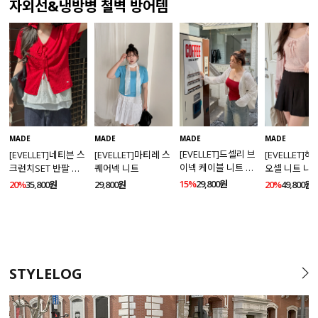
자외선&냉방병 철벽 방어템
MADE
MADE
MADE
MADE
[EVELLET]드셀리 브
[EVELLET]네티븐 스
[EVELLET]마티레 스
[EVELLET]
이넥 케이블 니트 가
크런치SET 반팔 니
퀘어넥 니트
오셀 니트 나
디건
트 가디건
건 SET
15%
29,800원
20%
35,800원
29,800원
20%
49,800원
STYLELOG