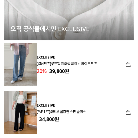
오직 공식몰에서만 EXCLUSIVE
EXCLUSIVE
[일상팬츠]루프엘 리오셀 쿨 데님 와이드 팬츠
20%
39,800원
EXCLUSIVE
[EVELLET]오베루 쿨강연 스판 슬랙스
34,800원