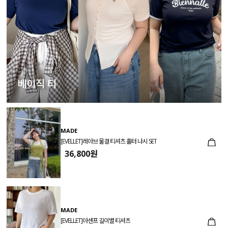
베이직 티
MADE
[EVELLET]레아브 물결 티셔츠 홀터 나시 SET
36,800원
MADE
[EVELLET]아센프 길이별 티셔츠