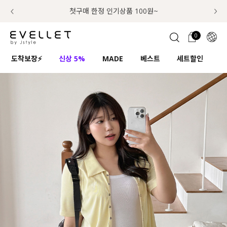
추가금 NO! 오늘주문 오늘도착 보장 배송서비스 🚚
첫구매 한정 인기상품 100원~
📢 8월 여름휴무 배송안내
0
1초 회원가입
로그인
0
ENG
도착보장⚡
신상 5%
MADE
베스트
세트할인
하
TW
콘텐츠
리뷰 & 혜택
플러스핏
회원혜택
입
JP
CATEGORY
COMMUNITY
도착보장⚡
ALL
인플루언서 pick!
익스클루시브
신상 5%
아우터
베스트
티셔츠
MADE
니트