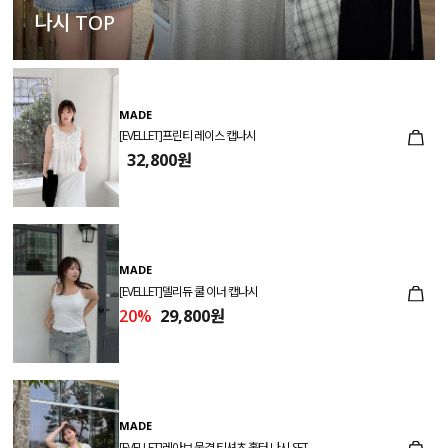
나시 TOP
MADE
[EVELLET]프린티 레이스 캡나시
32,800원
MADE
[EVELLET]델리듀 쿨 이너 캡나시
20%
29,800원
MADE
[EVELLET]레아브 물결 티셔츠 홀터 나시 SET