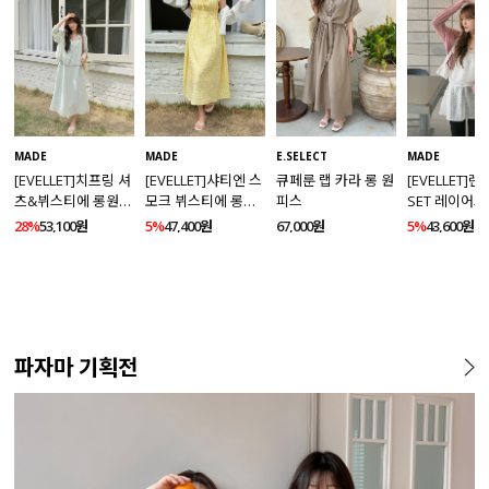
MADE
MADE
E.SELECT
MADE
[EVELLET]치프링 셔
[EVELLET]샤티엔 스
큐페룬 랩 카라 롱 원
[EVELLET]
츠&뷔스티에 롱원피
모크 뷔스티에 롱원
피스
SET 레이어드
스 세트
피스
스
28%
53,100원
5%
47,400원
67,000원
5%
43,600원
파자마 기획전