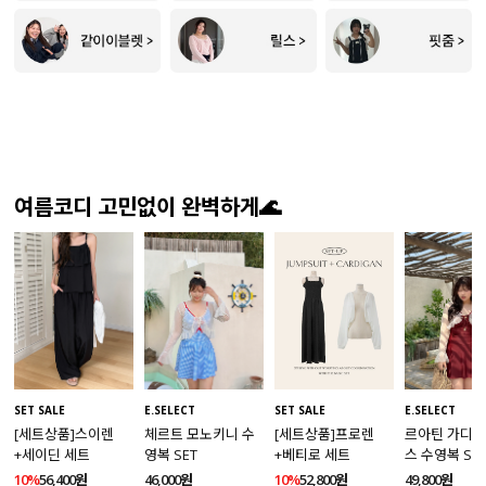
여름코디 고민없이 완벽하게🌊
SET SALE
SET SALE
E.SELECT
E.SELECT
[세트상품]프로렌
[세트상품]스이렌
체르트 모노키니 수
르아틴 가디건
+베티로 세트
+세이딘 세트
영복 SET
스 수영복 SE
10%
52,800원
10%
56,400원
46,000원
49,800원