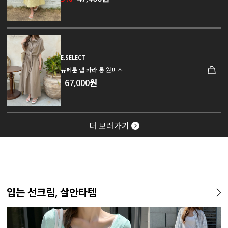
E.SELECT
큐페룬 랩 카라 롱 원피스
67,000원
더 보러가기
입는 선크림, 살안타템