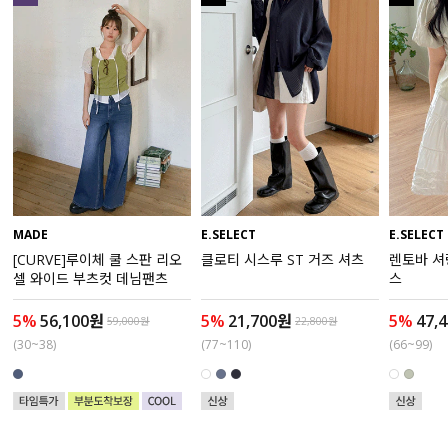
수영복
아우터
스커트
언더웨어/파자마
코디템
MADE
E.SELECT
E.SELECT
[CURVE]루이체 쿨 스판 리오
클로티 시스루 ST 거즈 셔츠
렌토바 셔
FIT ZOOM
셀 와이드 부츠컷 데님팬츠
스
5%
56,100원
5%
21,700원
5%
47,
59,000원
22,800원
(30~38)
(77~110)
(66~99)