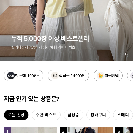
세트할인 ~30%
블라우스
하객룩
원피스
살안타템
팬츠
110사이즈
스커트
4
/
12
플러스핏
액티브웨어
첫 구매 100원~
적립금 54,000원
회원혜택
티셔츠
언더웨어
팬츠
ACC
지금 인기 있는 상품은?
셔츠
오늘 신상
주간 베스트
급상승
장바구니
스테디
원피스
니트