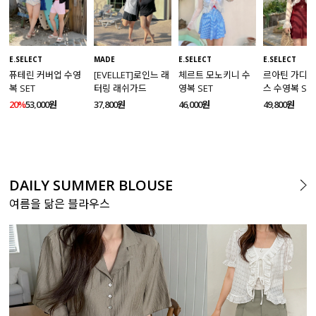
MADE
E.SELECT
E.SELECT
E.SELECT
[EVELLET]로인느 래
퓨테린 커버업 수영
체르트 모노키니 수
르아틴 가디건
터링 래쉬가드
복 SET
영복 SET
스 수영복 SE
37,800원
20%
53,000원
46,000원
49,800원
DAILY SUMMER BLOUSE
여름을 닮은 블라우스