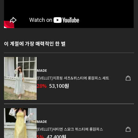
이 계절에 가장 매력적인 한 벌
MADE
[EVELLET]치프링 셔츠&뷔스티에 롱원피스 세트
28%
53,100원
MADE
[EVELLET]샤티엔 스모크 뷔스티에 롱원피스
5%
47,400원