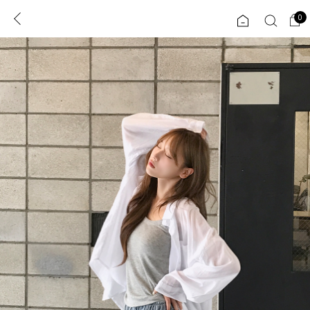
0
0
1초 회원가입
로그인
ENG
TW
콘텐츠
리뷰 & 혜택
플러스핏
회원혜택
입
JP
CATEGORY
COMMUNITY
도착보장⚡
ALL
인플루언서 pick!
익스클루시브
신상 5%
아우터
베스트
티셔츠
MADE
니트