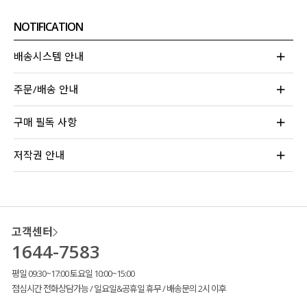
NOTIFICATION
배송시스템 안내
주문/배송 안내
구매 필독 사항
고객님들의 후기가 말해주는 여름 필수 아이템!
실내에서는 자외선 차단
#살안타템
저작권 안내
실외에서는 에어컨 바람 막아줄
#냉방병차단
면 100% 소재에
가볍고 얇은 셔츠
로
무더운 여름에도 부담 없이
입어져
자신 있게 추천드려요!
고객센터
1644-7583
평일 09:30~17:00 토요일 10:00~15:00
점심시간 전화상담가능 / 일요일&공휴일 휴무 / 배송문의 2시 이후