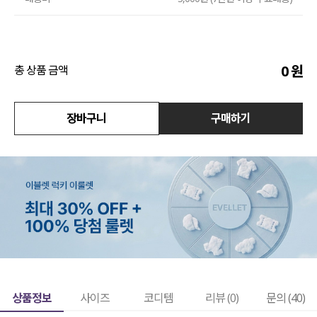
수영복
아우터
0
원
총 상품 금액
스커트
장바구니
구매하기
언더웨어/파자마
코디템
FIT ZOOM
상품정보
사이즈
코디템
리뷰 (
0
)
문의 (40)