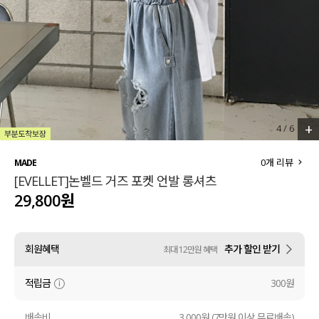
세트할인 ~30%
블라우스
하객룩
원피스
살안타템
팬츠
110사이즈
스커트
+
4
/
6
플러스핏
액티브웨어
0
개 리뷰
MADE
[EVELLET]논벨드 거즈 포켓 언발 롱셔츠
티셔츠
언더웨어
29,800원
팬츠
ACC
회원혜택
추가 할인 받기
최대 12만원 혜택
셔츠
적립금
300원
원피스
니트
배송비
3,000원 (7만원 이상 무료배송)