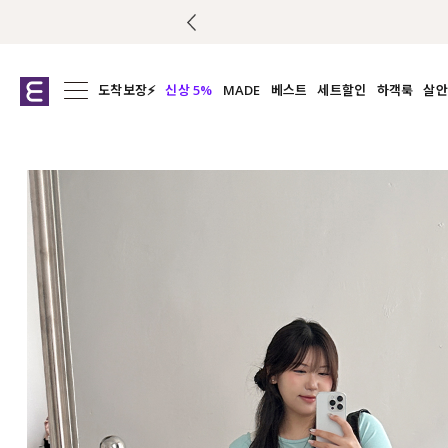
도착보장⚡
신상 5%
MADE
베스트
세트할인
하객룩
살안
전체보기
전체보기
전체보기
전
익스클루시브
코디세트
상의
캡나
아우터
1&1
하의
셔츠/블
티셔츠
여름코디추천
원피스
여
니트
슬랙
블라우스
원피스
팬츠
스커트
액티브웨어
언더웨어
ACC