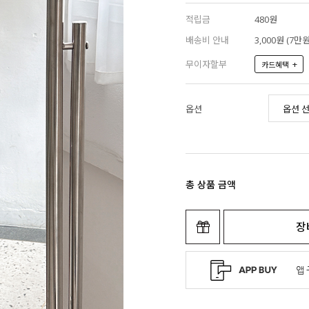
적립금
480원
배송비 안내
3,000원 (7
무이자할부
+
카드혜택
옵션
총 상품 금액
장