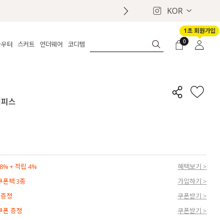
KOR
1초 회원가입
0
아우터
스커트
언더웨어
코디템
체보기
전체보기
전체보기
전체보기
로그인
가디건
롱
보정웨어
MADE
회원가입
자켓
데님
브라
신상
마이페이지
원피스
퍼/집업
린넨
팬티
벨트
코트
미니/미디
인견
슈즈
패딩
팬츠 스커트
나시/속바지
백
파자마
쥬얼리
ETC
액세서리
% + 적립 4%
혜택보기 >
세트
양말/스타킹
 쿠폰팩 3종
가입하기 >
세트
 증정
쿠폰받기 >
 쿠폰 증정
쿠폰받기 >