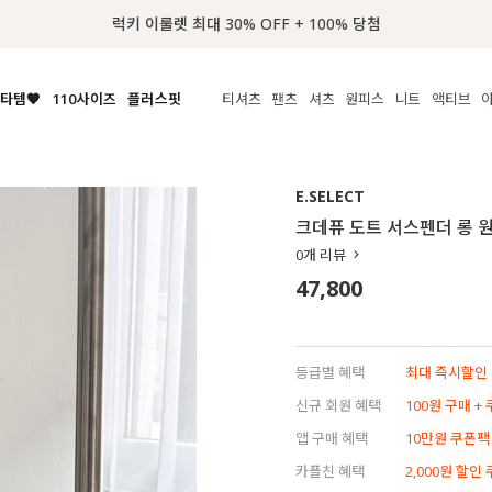
📢 8월 여름휴무 배송안내
타템🧡
110사이즈
플러스핏
티셔츠
팬츠
셔츠
원피스
니트
액티브
체보기
전체보기
전체보기
전체보기
전체보기
전체보기
전체보기
전체보기
전체보기
전
시/나시
MADE
아우터
티셔츠
쿨팬츠
신상
MADE
MADE
MADE
E.SELECT
라우스/티셔츠
상의
상의
롱티셔츠
일상팬츠
셔츠
신상
썸머 니트
애슬레져
크데퓨 도트 서스펜더 롱 
름니트
하의
하의
티블라우스
데님
뷔스티에
미니
가디건·집업
스윔웨어
점
0
개 리뷰
스/팬츠
원피스
원피스
맨투맨/후디
코튼
블라우스
미디/롱
니트웨어
ETC
47,800
원피스
액티브웨어
폴라
슬랙스
뷔스티에/레이어드
오버핏 니트
세트
ETC
민소매/나시
숏츠
하객룩
데일리 니트
크롭
트레이닝
페스티벌/바캉스
등급별 혜택
최대 즉시할인 8
반팔
밴딩팬츠
셀프웨딩
신규 회원 혜택
100원 구매 +
긴팔
길이별
앱 구매 혜택
10만원 쿠폰팩
38INCH~
카플친 혜택
2,000원 할인