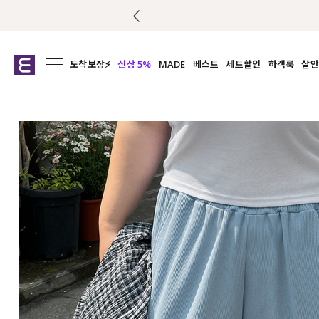
도착보장⚡
신상 5%
MADE
베스트
세트할인
하객룩
살안
전체보기
전체보기
전체보기
전
익스클루시브
코디세트
상의
캡나
아우터
1&1
하의
셔츠/블
티셔츠
여름코디추천
원피스
여
니트
슬랙
블라우스
원피스
팬츠
스커트
액티브웨어
언더웨어
ACC