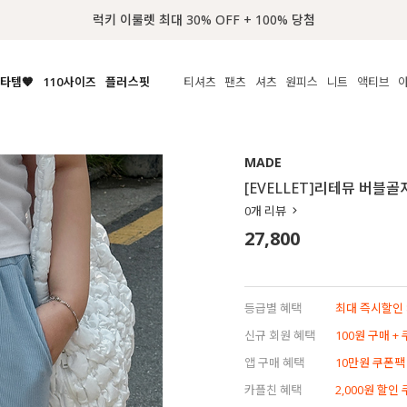
📢 8월 여름휴무 배송안내
타템🧡
110사이즈
플러스핏
티셔츠
팬츠
셔츠
원피스
니트
수영복
체보기
전체보기
전체보기
전체보기
전체보기
전체보기
전체보기
전체보기
전체보기
전
시/나시
MADE
아우터
티셔츠
쿨팬츠
신상
MADE
MADE
MADE
MADE
라우스/티셔츠
상의
상의
롱티셔츠
일상팬츠
셔츠
신상
썸머 니트
애슬레져
[EVELLET]리테뮤 버블
름니트
하의
하의
티블라우스
데님
뷔스티에
미니
가디건·집업
스윔웨어
점
0
개 리뷰
스/팬츠
원피스
원피스
맨투맨/후디
코튼
블라우스
미디/롱
니트웨어
ETC
27,800
원피스
액티브웨어
폴라
슬랙스
뷔스티에/레이어드
오버핏 니트
세트
ETC
민소매/나시
숏츠
하객룩
데일리 니트
크롭
트레이닝
페스티벌/바캉스
등급별 혜택
최대 즉시할인 8
반팔
밴딩팬츠
셀프웨딩
신규 회원 혜택
100원 구매 +
긴팔
길이별
앱 구매 혜택
10만원 쿠폰팩
38INCH~
카플친 혜택
2,000원 할인