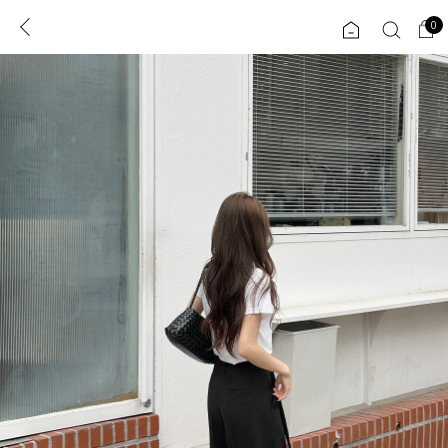
0
0
1초 회원가입
로그인
ENG
TW
콘텐츠
리뷰 & 혜택
플러스핏
회원혜택
입
JP
CATEGORY
COMMUNITY
도착보장⚡
ALL
인플루언서 pick!
익스클루시브
신상 5%
아우터
베스트
티셔츠
MADE
니트