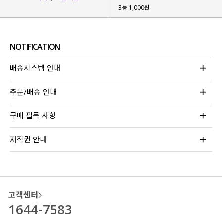
3등 1,000원
데일리부터 하객룩까지 빠짐없이 활용하기 좋은
디자인으로 부담 없이 활용하기 좋구요.
일반 슬랙스와 다르게
NOTIFICATION
2개의 벨트 고리 + 벨트가 세트 구성
인
디자인이라
소장 가치가 높은 슬랙스
를 소개할게요!
배송시스템 안내
주문/배송 안내
구매 필독 사항
저작권 안내
고객센터
1644-7583