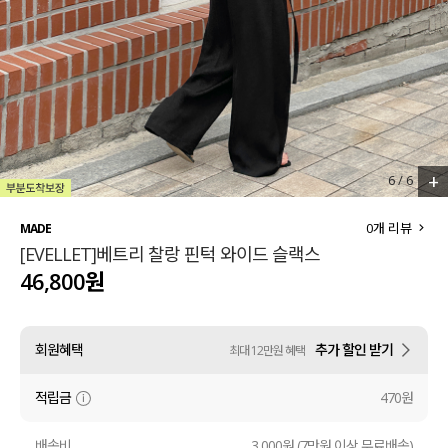
세트할인 ~30%
블라우스
하객룩
원피스
살안타템
팬츠
110사이즈
스커트
+
1
/
6
플러스핏
액티브웨어
0
개 리뷰
MADE
[EVELLET]베트리 찰랑 핀턱 와이드 슬랙스
티셔츠
언더웨어
46,800원
팬츠
ACC
회원혜택
추가 할인 받기
최대 12만원 혜택
셔츠
적립금
470원
원피스
니트
배송비
3,000원 (7만원 이상 무료배송)