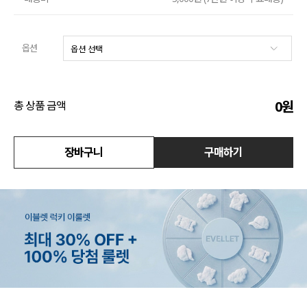
액티브
옵션
아우터
스커트
0
원
총 상품 금액
언더웨어/파자마
코디템
장바구니
구매하기
FIT ZOOM