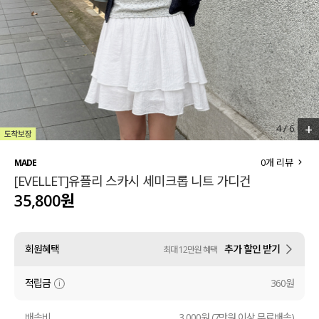
세트할인 ~30%
블라우스
하객룩
원피스
살안타템
팬츠
110사이즈
스커트
+
4
/
6
플러스핏
액티브웨어
0
개 리뷰
MADE
[EVELLET]유플리 스카시 세미크롭 니트 가디건
티셔츠
언더웨어
35,800원
팬츠
ACC
회원혜택
추가 할인 받기
최대 12만원 혜택
셔츠
적립금
360원
원피스
니트
배송비
3,000원 (7만원 이상 무료배송)