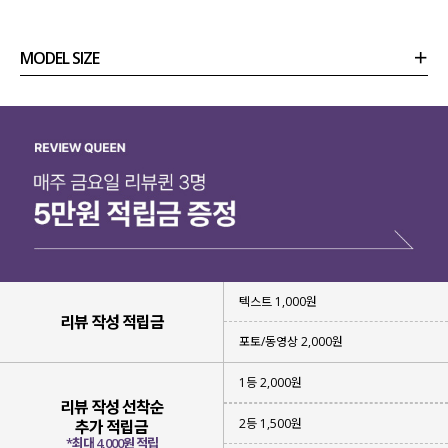
MODEL SIZE
상품정보
사이즈
코디템
리뷰 (
0
)
문의
☑️ 스카시 패턴의 여름 부클사
텍스트 1,000원
다양한 크기의 스카시 패턴
으로
리뷰 작성 적립금
감각적이면서 입체감 있는 텍스처를
완성해 주었는데요.
포토/동영상 2,000원
가볍고 통기성이 좋은
여름 부클사로
1등 2,000원
부담 없이 걸치기 좋답니다!
리뷰 작성 선착순
2등 1,500원
추가 적립금
*최대 4,000원 적립