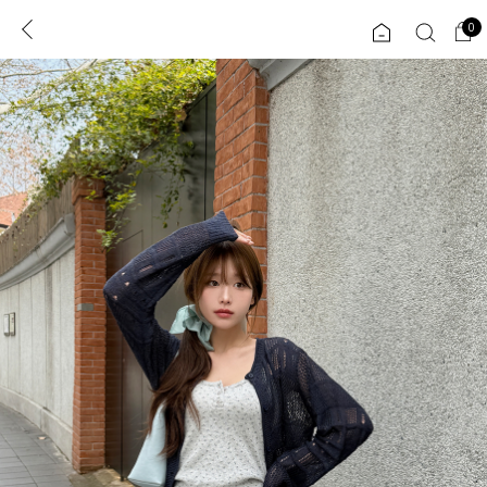
0
0
1초 회원가입
로그인
ENG
TW
콘텐츠
리뷰 & 혜택
플러스핏
회원혜택
입
JP
CATEGORY
COMMUNITY
도착보장⚡
ALL
인플루언서 pick!
익스클루시브
신상 5%
아우터
베스트
티셔츠
MADE
니트