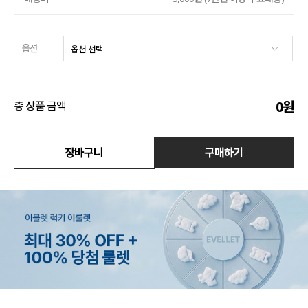
수영복
옵션
아우터
스커트
0
원
총 상품 금액
언더웨어/파자마
코디템
장바구니
구매하기
FIT ZOOM