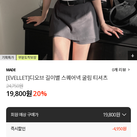
세트할인 ~30%
블라우스
하객룩
원피스
살안타템
팬츠
110사이즈
스커트
+
2
/
6
플러스핏
액티브웨어
0
개 리뷰
MADE
[EVELLET]디오브 길이별 스퀘어넥 굴림 티셔츠
티셔츠
언더웨어
24,750원
19,800원
20
%
팬츠
ACC
셔츠
19,800
원
회원 예상 구매가
원피스
즉시할인
-
4,950
원
니트