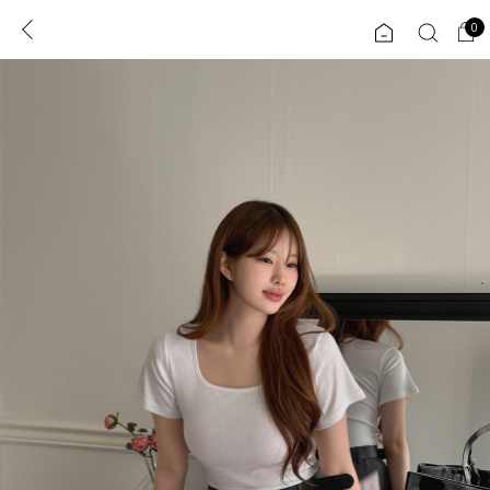
0
0
1초 회원가입
로그인
ENG
TW
콘텐츠
리뷰 & 혜택
플러스핏
회원혜택
입
JP
CATEGORY
COMMUNITY
도착보장⚡
ALL
인플루언서 pick!
익스클루시브
신상 5%
아우터
베스트
티셔츠
MADE
니트