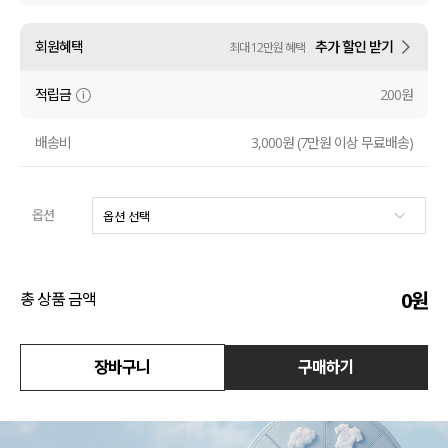
액티브
회원혜택
추가 할인 받기
최대 12만원 혜택
아우터
적립금
200원
스커트
배송비
3,000원 (7만원 이상 무료배송)
언더웨어/파자마
옵션
코디템
FIT ZOOM
0
원
총 상품 금액
장바구니
구매하기