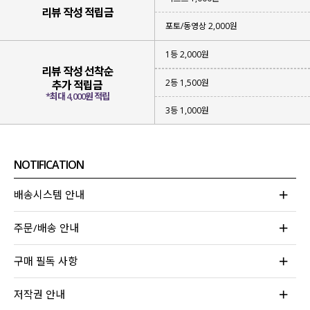
리뷰 작성 적립금
포토/동영상 2,000원
압도적인 만족도로 '인생 티셔츠'라 불렸던
1등 2,000원
기모 ver. 루오브 티셔츠의 인기에 힘입어,
리뷰 작성 선착순
수많은 요청 끝에
논 기모 버전을 드디어 제작
하게 되었습니다!
2등 1,500원
추가 적립금
*최대 4,000원 적립
기존의 가장 큰 장점이었던
군더더기 없이 깔끔한 네크라인과 핏,
3등 1,000원
탄력 있는 원단 퀄리티는 그대로 유지
하고
기모 대신
쾌적함을 담아내 출시
하게 되었어요.
추가로 한층 더 업그레이드된
NOTIFICATION
디테일한 디자인까지 놓치지 않고 담아낸
스퀘어넥 굴림 티셔츠를 소개할게요!
배송시스템 안내
주문/배송 안내
구매 필독 사항
저작권 안내