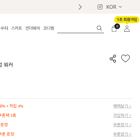
KOR
1초 회원가입
0
아우터
스커트
언더웨어
코디템
체보기
전체보기
전체보기
전체보기
로그인
가디건
롱
보정웨어
MADE
회원가입
자켓
데님
브라
신상
마이페이지
업 워커
퍼/집업
린넨
팬티
벨트
코트
미니/미디
인견
슈즈
패딩
팬츠 스커트
나시/속바지
백
파자마
쥬얼리
ETC
액세서리
% + 적립 4%
혜택보기 >
세트
양말/스타킹
 쿠폰팩 3종
가입하기 >
세트
 증정
쿠폰받기 >
 쿠폰 증정
쿠폰받기 >