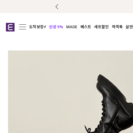
도착보장⚡
신상 5%
MADE
베스트
세트할인
하객룩
살안
전체보기
전체보기
전체보기
전
익스클루시브
코디세트
상의
캡나
아우터
1&1
하의
셔츠/블
티셔츠
여름코디추천
원피스
여
니트
슬랙
블라우스
원피스
팬츠
스커트
액티브웨어
언더웨어
ACC