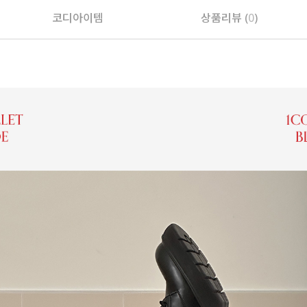
코디아이템
상품리뷰 (
0
)
페이코 ID로 페