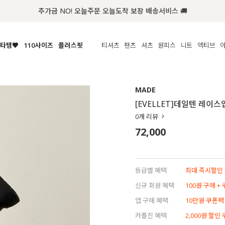
추가금 NO! 오늘주문 오늘도착 보장 배송서비스 🚚
타템🧡
110사이즈
플러스핏
티셔츠
팬츠
셔츠
원피스
니트
수영복
체보기
전체보기
전체보기
전체보기
전체보기
전체보기
전체보기
전체보기
전체보기
전
시/나시
MADE
아우터
티셔츠
쿨팬츠
신상
MADE
MADE
MADE
MADE
라우스/티셔츠
상의
상의
롱티셔츠
일상팬츠
셔츠
신상
썸머 니트
애슬레져
[EVELLET]데일텐 레이스
름니트
하의
하의
티블라우스
데님
뷔스티에
미니
가디건·집업
스윔웨어
점
0
개 리뷰
스/팬츠
원피스
원피스
맨투맨/후디
코튼
블라우스
미디/롱
니트웨어
ETC
72,000
원피스
액티브웨어
폴라
슬랙스
뷔스티에/레이어드
오버핏 니트
세트
ETC
민소매/나시
숏츠
하객룩
데일리 니트
크롭
트레이닝
페스티벌/바캉스
등급별 혜택
최대 즉시할인 8
반팔
밴딩팬츠
셀프웨딩
신규 회원 혜택
100원 구매 +
긴팔
길이별
앱 구매 혜택
10만원 쿠폰팩
38INCH~
카플친 혜택
2,000원 할인