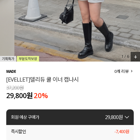
세트할인 ~30%
블라우스
하객룩
원피스
살안타템
팬츠
110사이즈
스커트
+
1
/
6
플러스핏
액티브웨어
0
개 리뷰
MADE
[EVELLET]델리듀 쿨 이너 캡나시
티셔츠
언더웨어
37,200원
29,800원
20
%
팬츠
ACC
셔츠
29,800
원
회원 예상 구매가
원피스
즉시할인
-
7,400
원
니트