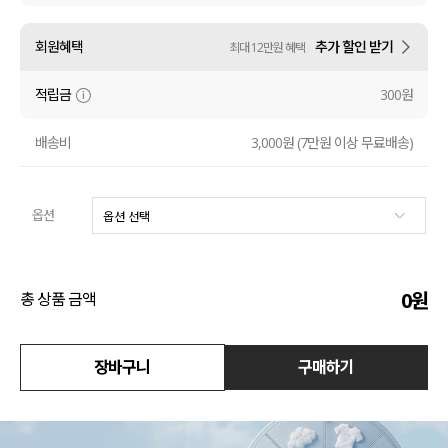
수영복
회원혜택
추가 할인 받기
최대 12만원 혜택
아우터
적립금
300원
스커트
배송비
3,000원 (7만원 이상 무료배송)
언더웨어/파자마
옵션
코디템
FIT ZOOM
0
원
총 상품 금액
장바구니
구매하기