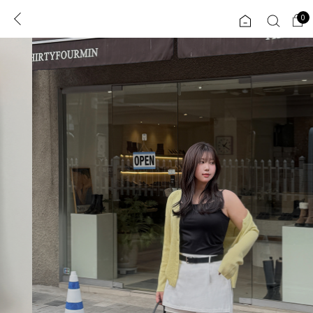
0
0
1초 회원가입
로그인
ENG
TW
콘텐츠
리뷰 & 혜택
플러스핏
회원혜택
입
JP
CATEGORY
COMMUNITY
도착보장⚡
ALL
인플루언서 pick!
익스클루시브
신상 5%
아우터
베스트
티셔츠
MADE
니트