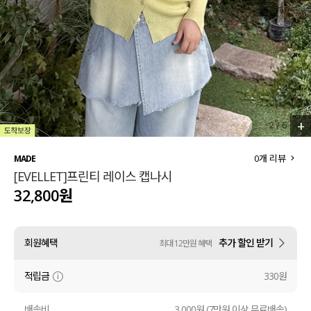
세트할인 ~30%
블라우스
하객룩
원피스
살안타템
팬츠
110사이즈
스커트
+
2
/
6
플러스핏
액티브웨어
0
개 리뷰
MADE
[EVELLET]프린티 레이스 캡나시
티셔츠
언더웨어
32,800원
팬츠
ACC
회원혜택
추가 할인 받기
최대 12만원 혜택
셔츠
적립금
330원
원피스
니트
배송비
3,000원 (7만원 이상 무료배송)