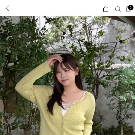
0
0
1초 회원가입
로그인
ENG
TW
콘텐츠
리뷰 & 혜택
플러스핏
회원혜택
입
JP
CATEGORY
COMMUNITY
도착보장⚡
ALL
인플루언서 pick!
익스클루시브
신상 5%
아우터
베스트
티셔츠
MADE
니트