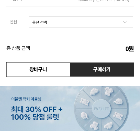
수영복
옵션
아우터
스커트
0
원
총 상품 금액
언더웨어/파자마
코디템
장바구니
구매하기
FIT ZOOM