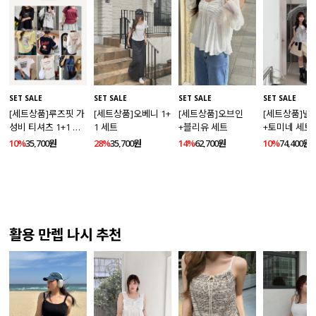
SET SALE
SET SALE
SET SALE
SET SALE
[세트상품]루즈핏 가
[세트상품]오베니 1+
[세트상품]오브인
[세트상품]넬
성비 티셔츠 1+1 세
1 세트
+블리유 세트
+토미네 세트
트
10%
35,700원
28%
35,700원
14%
62,700원
10%
74,400원
활용 만렙 나시 추천