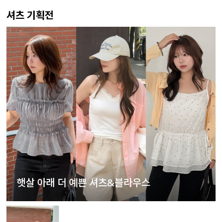
셔츠 기획전
햇살 아래 더 예쁜 셔츠&블라우스