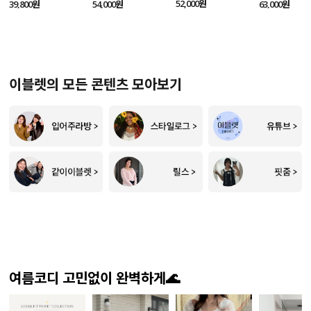
SET
52,000원
39,800원
54,000원
63,000원
이블렛의 모든 콘텐츠 모아보기
여름코디 고민없이 완벽하게🌊