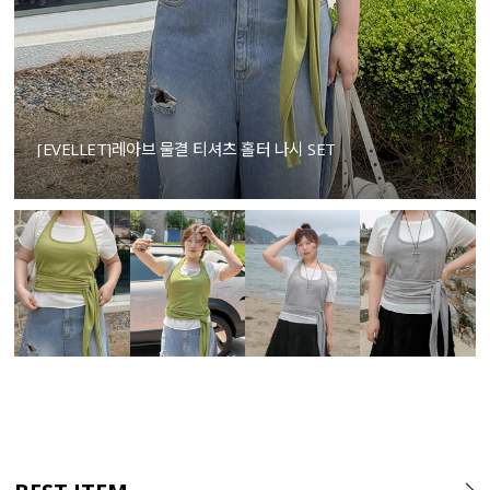
[EVELLET]레아브 물결 티셔츠 홀터 나시 SET