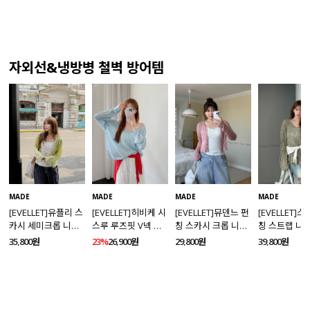
자외선&냉방병 철벽 방어템
MADE
MADE
MADE
MADE
[EVELLET]유플리 스
[EVELLET]히비케 시
[EVELLET]뮤덴느 펀
[EVELLET]
카시 세미크롭 니트
스루 루즈핏 V넥 니
칭 스카시 크롭 니트
칭 스트랩 니
가디건
트
가디건
35,800원
23%
26,900원
29,800원
39,800원