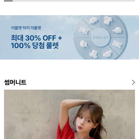
MADE
SET SALE
MADE
MADE
MADE
E.SELECT
MADE
MADE
MADE
E.SELECT
MADE
EXCLUSIV
썸머니트
[EVELLET]오브인 길이별 시
[세트상품]가성비 반팔 티셔츠
[EVELLET]로니헬 길이별 레
[EVELLET]듀모아 워터 팬츠
[EVELLET]커버핏 쿨메쉬 군
로텔프 길이별 나일론 라인 스
[EVELLET]오브아 코튼 베이
[EVELLET]로인느 래터링 래
[EVELL
클로티 시
[EVELL
[EVELL
스루 니트 가디건
1+1 세트
이온스판 끈 나시
레깅스
살 보정 4.5부 밴딩팬츠
트링 밴딩팬츠
직 티셔츠
쉬가드
살 보정 
밴딩팬츠
판 슬랙스
10%
10%
20%
49,800원
29,800원
28,500원
9,900원
15%
26,800원
22,800원
37,800원
14,800원
32,800
22,800
19,800
34,800
12,400원
33,100원
31,600원
17,400원
(66~110)
(66~110)
(29~40)
(28~38)
(28~38)
(66~110)
(66~110)
(28~38)
(77~110)
(28~42)
(28~38)