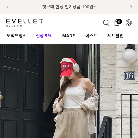
추가금 NO! 오늘주문 오늘도착 보장 배송서비스 🚚
럭키 이룰렛 최대 30% OFF + 100% 당첨
첫구매 한정 인기상품 100원~
📢 8월 여름휴무 배송안내
0
1초 회원가입
로그인
0
ENG
도착보장⚡
신상 5%
MADE
베스트
세트할인
하
TW
콘텐츠
리뷰 & 혜택
플러스핏
회원혜택
입
JP
CATEGORY
COMMUNITY
도착보장⚡
ALL
인플루언서 pick!
익스클루시브
신상 5%
아우터
베스트
티셔츠
MADE
니트