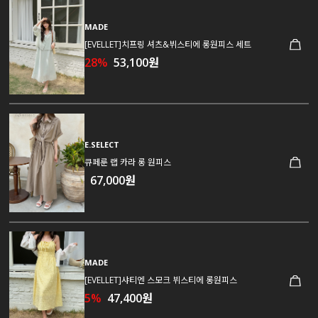
MADE
[EVELLET]치프링 셔츠&뷔스티에 롱원피스 세트
28%
53,100원
E.SELECT
큐페룬 랩 카라 롱 원피스
67,000원
MADE
[EVELLET]샤티엔 스모크 뷔스티에 롱원피스
5%
47,400원