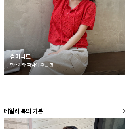
썸머니트
텍스쳐와 짜임이 주는 멋
데일리 룩의 기본