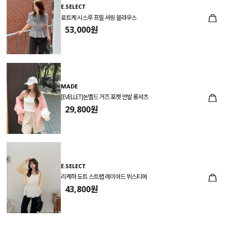
E.SELECT
로트케 시스루 프릴 셔링 블라우스
53,000원
MADE
[EVELLET]논벨드 거즈 포켓 언발 롱셔츠
29,800원
E.SELECT
리케하 도트 스트랩 레이어드 뷔스티에
43,800원