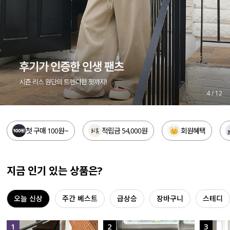
세트할인 ~30%
블라우스
하객룩
원피스
살안타템
팬츠
110사이즈
스커트
4
/
12
플러스핏
액티브웨어
첫 구매 100원~
적립금 54,000원
회원혜택
티셔츠
언더웨어
팬츠
ACC
지금 인기 있는 상품은?
셔츠
오늘 신상
주간 베스트
급상승
장바구니
스테디
원피스
니트