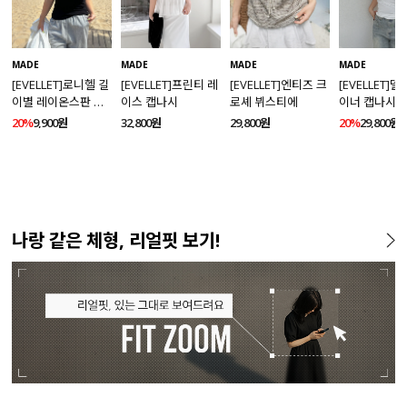
MADE
MADE
MADE
MADE
[EVELLET]로니헬 길
[EVELLET]프린티 레
[EVELLET]엔티즈 크
[EVELLET]
이별 레이온스판 끈
이스 캡나시
로셰 뷔스티에
이너 캡나시
나시
20%
9,900원
32,800원
29,800원
20%
29,800원
나랑 같은 체형, 리얼핏 보기!