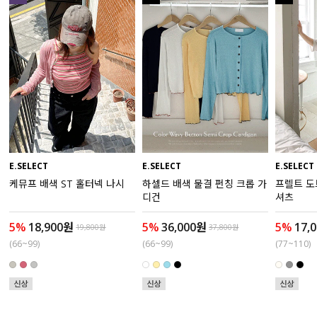
수영복
아우터
스커트
언더웨어/파자마
코디템
E.SELECT
E.SELECT
E.SELECT
케뮤프 배색 ST 홀터넥 나시
하셀드 배색 물결 펀칭 크롭 가
프렐트 도
FIT ZOOM
디건
셔츠
5%
18,900원
5%
36,000원
5%
17,
19,800원
37,800원
(66~99)
(66~99)
(77~110)