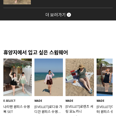
더 보러가기
휴양지에서 입고 싶은 스윔웨어
MADE
E.SELECT
MADE
MADE
[EVELLET]로렌즈 셔
나리텐 원피스 수영
[EVELLET]로디유 가
[EVELLET]
링 모노키니
복 SET
디건 원피스 수영복
터 원피스 수