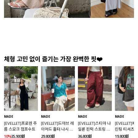
체형 고민 없이 즐기는 가장 완벽한 핏❤️
MADE
MADE
MADE
MADE
[EVELLET]프로렌 주
[EVELLET]드아브 레
[EVELLET]스티아 나
[EVELLET]
름 스모크 점프수트
이어드 홀터 나시 가
일론 핀턱 스트링 커
린팅 티셔츠
디건 티셔츠
브드 밴딩팬츠
10%
35,900원
29,800원
36,800원
19,800원