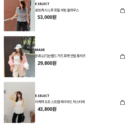
E.SELECT
로트케 시스루 프릴 셔링 블라우스
53,000원
MADE
[EVELLET]논벨드 거즈 포켓 언발 롱셔츠
29,800원
E.SELECT
리케하 도트 스트랩 레이어드 뷔스티에
43,800원