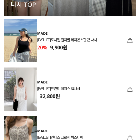
나시 TOP
MADE
[EVELLET]로니헬 길이별 레이온스판 끈 나시
20%
9,900원
MADE
[EVELLET]프린티 레이스 캡나시
32,800원
MADE
[EVELLET]엔티즈 크로셰 뷔스티에