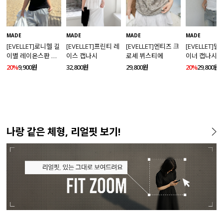
MADE
MADE
MADE
MADE
[EVELLET]로니헬 길
[EVELLET]프린티 레
[EVELLET]엔티즈 크
[EVELLET]
이별 레이온스판 끈
이스 캡나시
로셰 뷔스티에
이너 캡나시
나시
20%
9,900원
32,800원
29,800원
20%
29,800원
나랑 같은 체형, 리얼핏 보기!