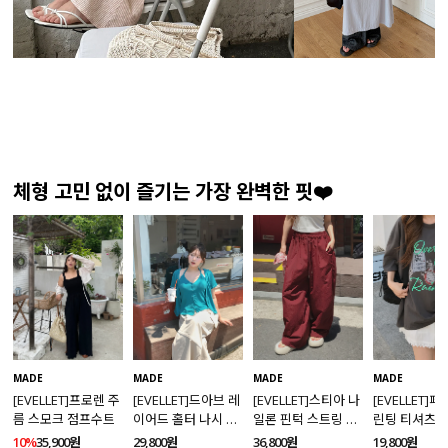
체형 고민 없이 즐기는 가장 완벽한 핏❤️
MADE
MADE
MADE
MADE
[EVELLET]프로렌 주
[EVELLET]드아브 레
[EVELLET]스티아 나
[EVELLET]
름 스모크 점프수트
이어드 홀터 나시 가
일론 핀턱 스트링 커
린팅 티셔츠
디건 티셔츠
브드 밴딩팬츠
10%
35,900원
29,800원
36,800원
19,800원