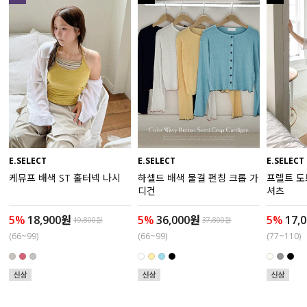
액티브
아우터
스커트
언더웨어/파자마
코디템
E.SELECT
E.SELECT
E.SELECT
케뮤프 배색 ST 홀터넥 나시
하셀드 배색 물결 펀칭 크롭 가
프렐트 도
FIT ZOOM
디건
셔츠
5%
18,900원
5%
36,000원
5%
17,
19,800원
37,800원
(66~99)
(66~99)
(77~110)