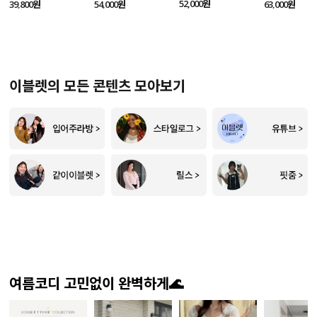
SET
52,000원
39,800원
54,000원
63,000원
이블렛의 모든 콘텐츠 모아보기
여름코디 고민없이 완벽하게🌊