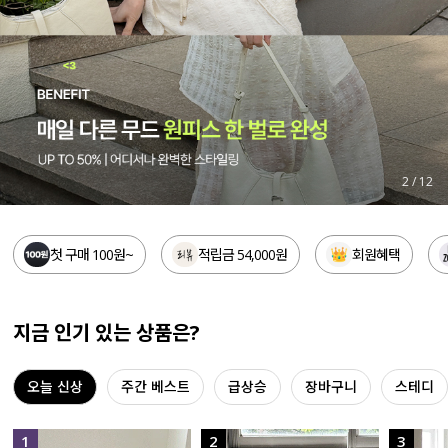
세트할인 ~30%
블라우스
하객룩
원피스
살안타템
팬츠
110사이즈
스커트
3
/
12
플러스핏
액티브웨어
첫 구매 100원~
적립금 54,000원
회원혜택
티셔츠
언더웨어
팬츠
ACC
지금 인기 있는 상품은?
셔츠
오늘 신상
주간 베스트
급상승
장바구니
스테디
원피스
니트