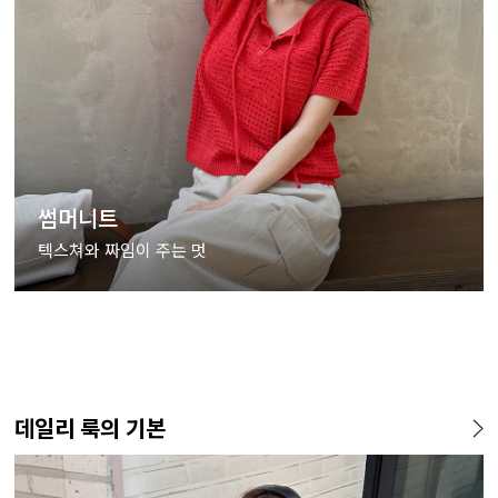
썸머니트
텍스쳐와 짜임이 주는 멋
데일리 룩의 기본