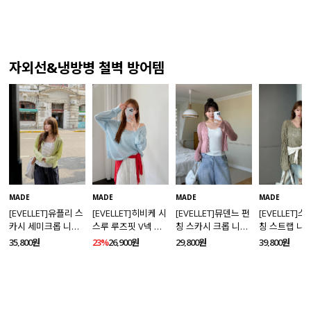
자외선&냉방병 철벽 방어템
MADE
MADE
MADE
MADE
[EVELLET]유플리 스
[EVELLET]히비케 시
[EVELLET]뮤덴느 펀
[EVELLET]
카시 세미크롭 니트
스루 루즈핏 V넥 니
칭 스카시 크롭 니트
칭 스트랩 니
가디건
트
가디건
35,800원
23%
26,900원
29,800원
39,800원