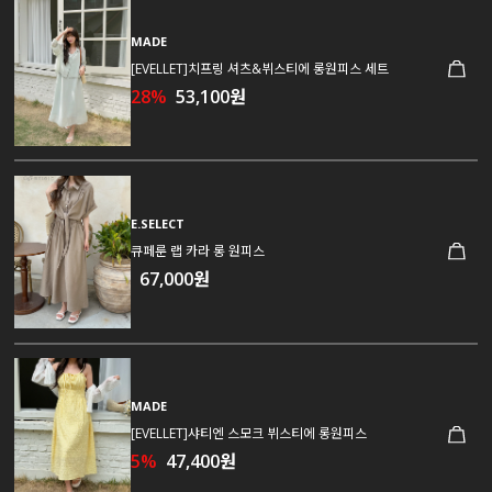
MADE
[EVELLET]치프링 셔츠&뷔스티에 롱원피스 세트
28%
53,100원
E.SELECT
큐페룬 랩 카라 롱 원피스
67,000원
MADE
[EVELLET]샤티엔 스모크 뷔스티에 롱원피스
5%
47,400원