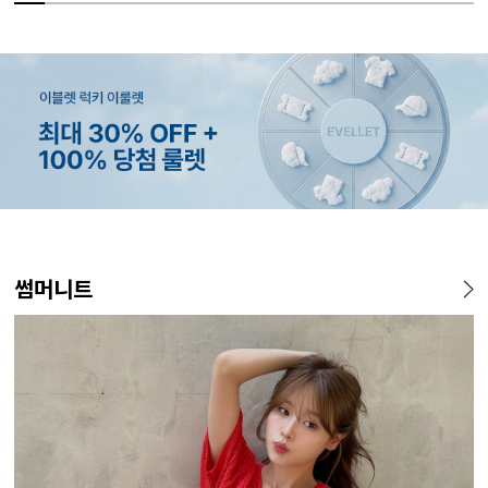
MADE
MADE
MADE
EXCLUSIVE
MADE
E.SELECT
MADE
EXCLUSIVE
MADE
E.SELECT
MADE
MADE
썸머니트
[EVELLET]커버핏 쿨메쉬 군
[CURVE]루이체 쿨 스판 리오
[EVELLET]로니헬 길이별 레
[EVELLET]오베루 쿨강연 스
[EVELLET]오브인 길이별 시
케뮤프 배색 ST 홀터넥 나시
[EVELLET]오베니 찰랑 맥시
일상팬츠 Vol.28 테인드 히든
[EVELL
클로티 시
[EVELL
[EVELL
살 보정 4.5부 밴딩팬츠
셀 와이드 부츠컷 데님팬츠
이온스판 끈 나시
판 슬랙스
스루 니트 가디건
스커트
밴딩 쿨스판 슬랙스
살 보정 
직 티셔츠
레깅스
20%
26,800원
59,000원
34,800원
9,900원
10%
5%
20%
43,800원
18,900원
29,800원
19,800원
15%
32,800
22,800
49,800
14
12,400원
19,800원
33,100원
24,700원
(28~38)
(30~38)
(66~110)
(28~38)
(66~110)
(66~99)
(28~38)
(30~37)
(28~38)
(77~110)
(66~110)
(29~40)