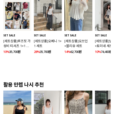
SET SALE
SET SALE
SET SALE
SET SALE
[세트상품]루즈핏 가
[세트상품]오베니 1+
[세트상품]오브인
[세트상품]넬
성비 티셔츠 1+1 세
1 세트
+블리유 세트
+토미네 세트
트
10%
35,700원
28%
35,700원
14%
62,700원
10%
74,400원
활용 만렙 나시 추천