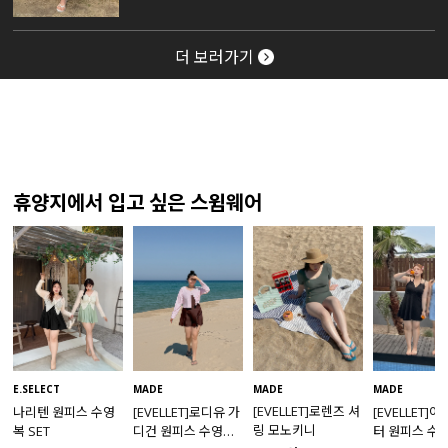
더 보러가기
휴양지에서 입고 싶은 스윔웨어
MADE
E.SELECT
MADE
MADE
[EVELLET]로렌즈 셔
나리텐 원피스 수영
[EVELLET]로디유 가
[EVELLET]
링 모노키니
복 SET
디건 원피스 수영복
터 원피스 수