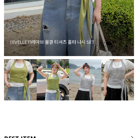
[EVELLET]레아브 물결 티셔츠 홀터 나시 SET