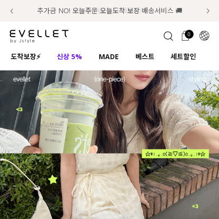
추가금 NO! 오늘주문 오늘도착 보장 배송서비스 🚚
럭키 이룰렛 최대 30% OFF + 100% 당첨
📢 8월 여름휴무 배송안내
0
1초 회원가입
로그인
0
ENG
도착보장⚡
신상 5%
MADE
베스트
세트할인
하
TW
콘텐츠
리뷰 & 혜택
플러스핏
회원혜택
입
JP
CATEGORY
COMMUNITY
도착보장⚡
ALL
인플루언서 pick!
익스클루시브
신상 5%
아우터
베스트
티셔츠
MADE
니트