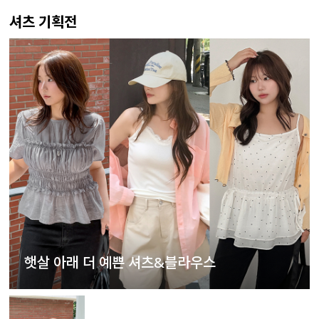
셔츠 기획전
햇살 아래 더 예쁜 셔츠&블라우스