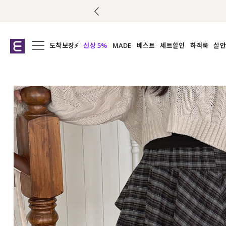
도착보장⚡
신상 5%
MADE
베스트
세트할인
하객룩
살안
전체보기
전체보기
전체보기
전
익스클루시브
코디세트
상의
캡나
아우터
1&1
하의
셔츠/블
티셔츠
여름코디추천
원피스
여
니트
슬랙
블라우스
원피스
팬츠
스커트
액티브웨어
언더웨어
ACC