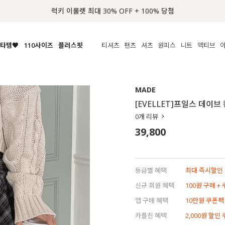
📢 8월 여름휴무 배송안내
타템🧡
110사이즈
플러스핏
티셔츠
팬츠
셔츠
원피스
니트
액티브
체보기
전체보기
전체보기
전체보기
전체보기
전체보기
전체보기
전체보기
전체보기
전
시/나시
MADE
아우터
티셔츠
쿨팬츠
신상
MADE
MADE
MADE
MADE
라우스/티셔츠
상의
상의
롱티셔츠
일상팬츠
셔츠
신상
썸머 니트
애슬레져
[EVELLET]프일스 데이브
름니트
하의
하의
티블라우스
데님
뷔스티에
미니
가디건·집업
스윔웨어
점
0
개 리뷰
스/팬츠
원피스
원피스
맨투맨/후디
코튼
블라우스
미디/롱
니트웨어
ETC
39,800
원피스
액티브웨어
폴라
슬랙스
뷔스티에/레이어드
오버핏 니트
세트
ETC
민소매/나시
숏츠
하객룩
데일리 니트
크롭
트레이닝
페스티벌/바캉스
등급별 혜택
최대 즉시할인 8
반팔
밴딩팬츠
셀프웨딩
신규 회원 혜택
100원 구매 +
긴팔
길이별
앱 구매 혜택
10만원 쿠폰팩
38INCH~
카플친 혜택
2,000원 할인