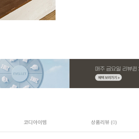
페이코 ID로 페
코디아이템
상품리뷰 (
0
)