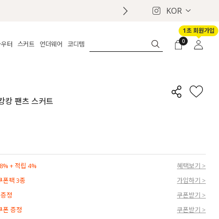
KOR
1초 회원가입
0
아우터
스커트
언더웨어
코디템
체보기
전체보기
전체보기
전체보기
로그인
가디건
롱
보정웨어
MADE
회원가입
자켓
데님
브라
신상
마이페이지
 캉캉 팬츠 스커트
퍼/집업
린넨
팬티
벨트
코트
미니/미디
인견
슈즈
패딩
팬츠 스커트
나시/속바지
백
파자마
쥬얼리
ETC
액세서리
% + 적립 4%
혜택보기 >
세트
양말/스타킹
 쿠폰팩 3종
가입하기 >
세트
 증정
쿠폰받기 >
 쿠폰 증정
쿠폰받기 >